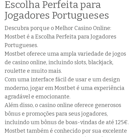
Escolha Perfeita para
Jogadores Portugueses
Descubra porque o Melhor Casino Online:
Mostbet é a Escolha Perfeita para Jogadores
Portugueses.
Mostbet oferece uma ampla variedade de jogos
de casino online, incluindo slots, blackjack,
roulette e muito mais.
Com uma interface fácil de usar e um design
moderno, jogar em Mostbet é uma experiência
agradável e emocionante.
Além disso, o casino online oferece generosos
bônus e promoções para seus jogadores,
incluindo um bônus de boas-vindas de até 125€.
Mostbet também é conhecido por sua excelente