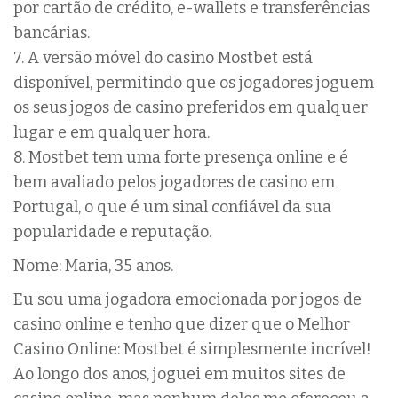
por cartão de crédito, e-wallets e transferências
bancárias.
7. A versão móvel do casino Mostbet está
disponível, permitindo que os jogadores joguem
os seus jogos de casino preferidos em qualquer
lugar e em qualquer hora.
8. Mostbet tem uma forte presença online e é
bem avaliado pelos jogadores de casino em
Portugal, o que é um sinal confiável da sua
popularidade e reputação.
Nome: Maria, 35 anos.
Eu sou uma jogadora emocionada por jogos de
casino online e tenho que dizer que o Melhor
Casino Online: Mostbet é simplesmente incrível!
Ao longo dos anos, joguei em muitos sites de