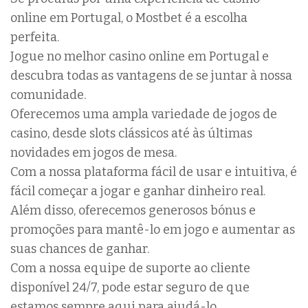
online em Portugal, o Mostbet é a escolha
perfeita.
Jogue no melhor casino online em Portugal e
descubra todas as vantagens de se juntar à nossa
comunidade.
Oferecemos uma ampla variedade de jogos de
casino, desde slots clássicos até às últimas
novidades em jogos de mesa.
Com a nossa plataforma fácil de usar e intuitiva, é
fácil começar a jogar e ganhar dinheiro real.
Além disso, oferecemos generosos bónus e
promoções para mantê-lo em jogo e aumentar as
suas chances de ganhar.
Com a nossa equipe de suporte ao cliente
disponível 24/7, pode estar seguro de que
estamos sempre aqui para ajudá-lo.