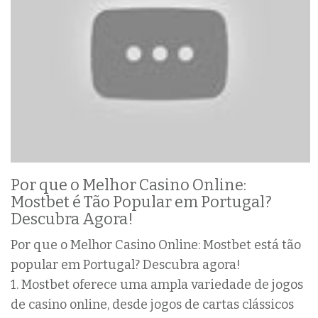
Por que o Melhor Casino Online:
Mostbet é Tão Popular em Portugal?
Descubra Agora!
Por que o Melhor Casino Online: Mostbet está tão
popular em Portugal? Descubra agora!
1. Mostbet oferece uma ampla variedade de jogos
de casino online, desde jogos de cartas clássicos