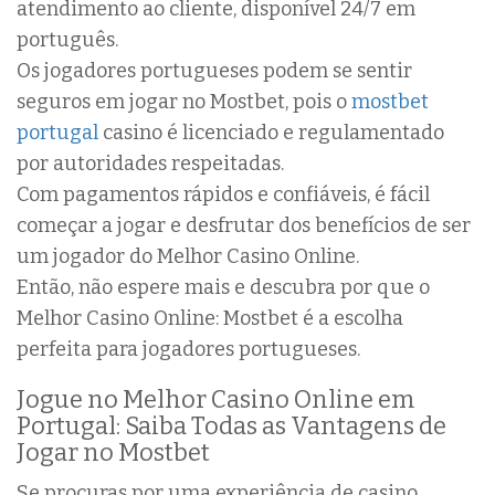
atendimento ao cliente, disponível 24/7 em
português.
Os jogadores portugueses podem se sentir
seguros em jogar no Mostbet, pois o
mostbet
portugal
casino é licenciado e regulamentado
por autoridades respeitadas.
Com pagamentos rápidos e confiáveis, é fácil
começar a jogar e desfrutar dos benefícios de ser
um jogador do Melhor Casino Online.
Então, não espere mais e descubra por que o
Melhor Casino Online: Mostbet é a escolha
perfeita para jogadores portugueses.
Jogue no Melhor Casino Online em
Portugal: Saiba Todas as Vantagens de
Jogar no Mostbet
Se procuras por uma experiência de casino