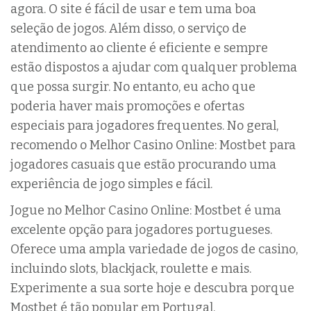
agora. O site é fácil de usar e tem uma boa
seleção de jogos. Além disso, o serviço de
atendimento ao cliente é eficiente e sempre
estão dispostos a ajudar com qualquer problema
que possa surgir. No entanto, eu acho que
poderia haver mais promoções e ofertas
especiais para jogadores frequentes. No geral,
recomendo o Melhor Casino Online: Mostbet para
jogadores casuais que estão procurando uma
experiência de jogo simples e fácil.
Jogue no Melhor Casino Online: Mostbet é uma
excelente opção para jogadores portugueses.
Oferece uma ampla variedade de jogos de casino,
incluindo slots, blackjack, roulette e mais.
Experimente a sua sorte hoje e descubra porque
Mostbet é tão popular em Portugal.