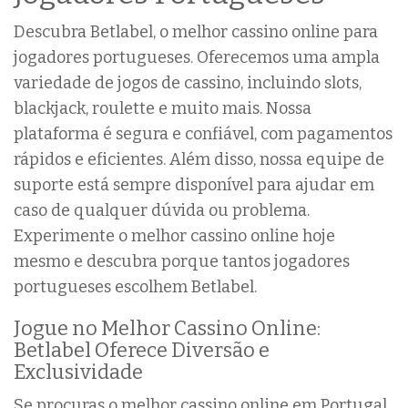
Descubra Betlabel, o melhor cassino online para
jogadores portugueses. Oferecemos uma ampla
variedade de jogos de cassino, incluindo slots,
blackjack, roulette e muito mais. Nossa
plataforma é segura e confiável, com pagamentos
rápidos e eficientes. Além disso, nossa equipe de
suporte está sempre disponível para ajudar em
caso de qualquer dúvida ou problema.
Experimente o melhor cassino online hoje
mesmo e descubra porque tantos jogadores
portugueses escolhem Betlabel.
Jogue no Melhor Cassino Online:
Betlabel Oferece Diversão e
Exclusividade
Se procuras o melhor cassino online em Portugal,