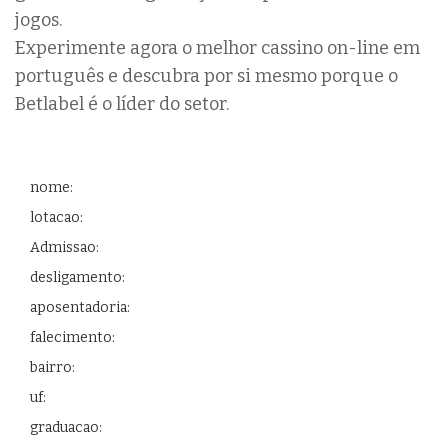
jogos.
Experimente agora o melhor cassino on-line em
português e descubra por si mesmo porque o
Betlabel é o líder do setor.
nome:
lotacao:
Admissao:
desligamento:
aposentadoria:
falecimento:
bairro:
uf:
graduacao: