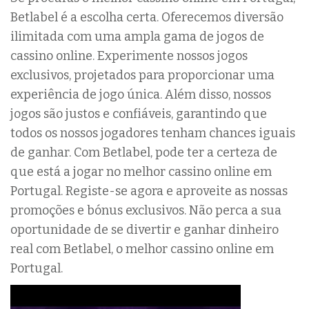
Betlabel é a escolha certa. Oferecemos diversão
ilimitada com uma ampla gama de jogos de
cassino online. Experimente nossos jogos
exclusivos, projetados para proporcionar uma
experiência de jogo única. Além disso, nossos
jogos são justos e confiáveis, garantindo que
todos os nossos jogadores tenham chances iguais
de ganhar. Com Betlabel, pode ter a certeza de
que está a jogar no melhor cassino online em
Portugal. Registe-se agora e aproveite as nossas
promoções e bónus exclusivos. Não perca a sua
oportunidade de se divertir e ganhar dinheiro
real com Betlabel, o melhor cassino online em
Portugal.