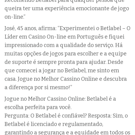
queira ter uma experiência emocionante de jogo
on-line.”
José, 45 anos, afirma: “Experimentei o Betlabel – O
Líder em Casino On-line em Português e fiquei
impressionado com a qualidade do serviço. Há
muitas opções de jogos para escolher e a equipe
de suporte é sempre pronta para ajudar. Desde
que comecei a jogar no Betlabel, me sinto em
casa. Jogue no Melhor Cassino Online e descubra
a diferença por si mesmo!”
Jogue no Melhor Cassino Online: Betlabel é a
escolha perfeita para você.
Pergunta: O Betlabel é confiável? Resposta: Sim, o
Betlabel é licenciado e regulamentado,
garantindo a segurança e a equidade em todos os