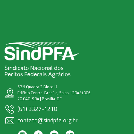
SBN Quadra 2 Bloco H
Edifício Central Brasília, Salas 1304/1306
70.040-904 | Brasília-DF
(61) 3327-1210
contato@sindpfa.org.br