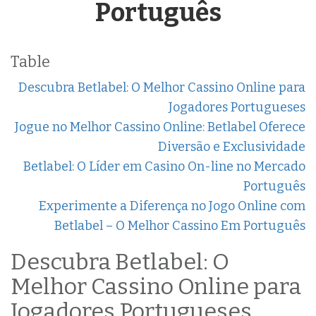
Português
Table
Descubra Betlabel: O Melhor Cassino Online para
Jogadores Portugueses
Jogue no Melhor Cassino Online: Betlabel Oferece
Diversão e Exclusividade
Betlabel: O Líder em Casino On-line no Mercado
Português
Experimente a Diferença no Jogo Online com
Betlabel – O Melhor Cassino Em Português
Descubra Betlabel: O
Melhor Cassino Online para
Jogadores Portugueses