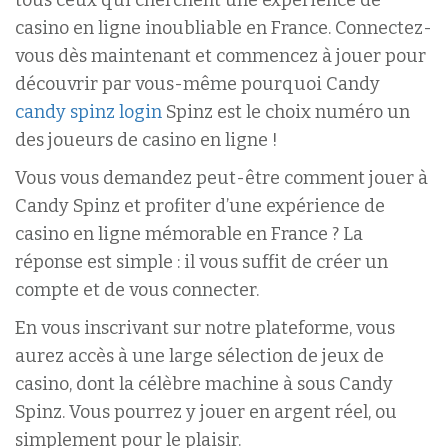
tous ceux qui cherchent une expérience de
casino en ligne inoubliable en France. Connectez-
vous dès maintenant et commencez à jouer pour
découvrir par vous-même pourquoi Candy
candy spinz login
Spinz est le choix numéro un
des joueurs de casino en ligne !
Vous vous demandez peut-être comment jouer à
Candy Spinz et profiter d’une expérience de
casino en ligne mémorable en France ? La
réponse est simple : il vous suffit de créer un
compte et de vous connecter.
En vous inscrivant sur notre plateforme, vous
aurez accès à une large sélection de jeux de
casino, dont la célèbre machine à sous Candy
Spinz. Vous pourrez y jouer en argent réel, ou
simplement pour le plaisir.