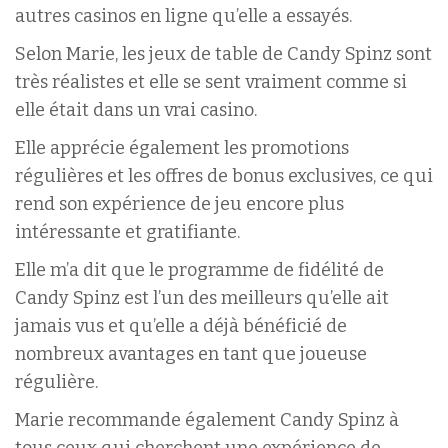
autres casinos en ligne qu’elle a essayés.
Selon Marie, les jeux de table de Candy Spinz sont
très réalistes et elle se sent vraiment comme si
elle était dans un vrai casino.
Elle apprécie également les promotions
régulières et les offres de bonus exclusives, ce qui
rend son expérience de jeu encore plus
intéressante et gratifiante.
Elle m’a dit que le programme de fidélité de
Candy Spinz est l’un des meilleurs qu’elle ait
jamais vus et qu’elle a déjà bénéficié de
nombreux avantages en tant que joueuse
régulière.
Marie recommande également Candy Spinz à