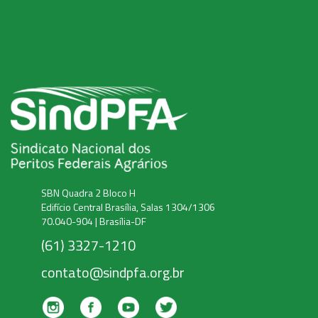
SBN Quadra 2 Bloco H
Edifício Central Brasília, Salas 1304/1306
70.040-904 | Brasília-DF
(61) 3327-1210
contato@sindpfa.org.br