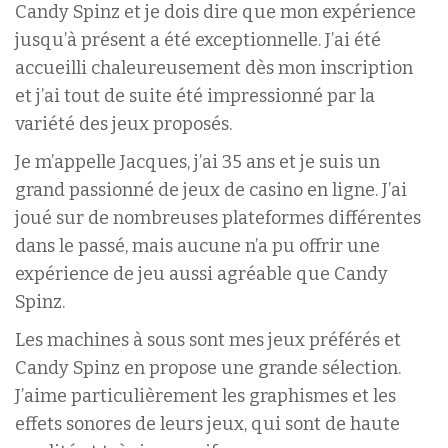
Candy Spinz et je dois dire que mon expérience
jusqu’à présent a été exceptionnelle. J’ai été
accueilli chaleureusement dès mon inscription
et j’ai tout de suite été impressionné par la
variété des jeux proposés.
Je m’appelle Jacques, j’ai 35 ans et je suis un
grand passionné de jeux de casino en ligne. J’ai
joué sur de nombreuses plateformes différentes
dans le passé, mais aucune n’a pu offrir une
expérience de jeu aussi agréable que Candy
Spinz.
Les machines à sous sont mes jeux préférés et
Candy Spinz en propose une grande sélection.
J’aime particulièrement les graphismes et les
effets sonores de leurs jeux, qui sont de haute