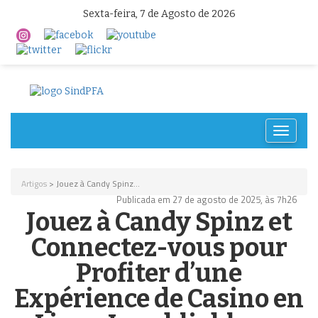
Sexta-feira, 7 de Agosto de 2026
Toggle
navigat
Artigos
> Jouez à Candy Spinz...
Publicada em 27 de agosto de 2025, às 7h26
Jouez à Candy Spinz et
Connectez-vous pour
Profiter d’une
Expérience de Casino en