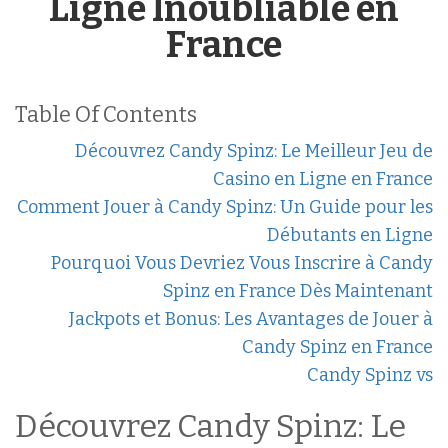
Ligne Inoubliable en
France
Table Of Contents
Découvrez Candy Spinz: Le Meilleur Jeu de
Casino en Ligne en France
Comment Jouer à Candy Spinz: Un Guide pour les
Débutants en Ligne
Pourquoi Vous Devriez Vous Inscrire à Candy
Spinz en France Dès Maintenant
Jackpots et Bonus: Les Avantages de Jouer à
Candy Spinz en France
Candy Spinz vs
Découvrez Candy Spinz: Le