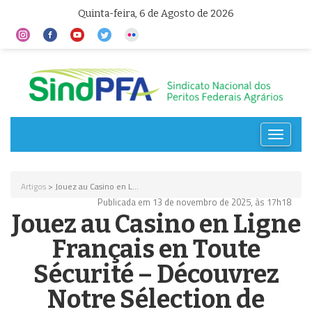
Quinta-feira, 6 de Agosto de 2026
Toggle
navigat
Artigos
> Jouez au Casino en L...
Publicada em 13 de novembro de 2025, às 17h18
Jouez au Casino en Ligne
Français en Toute
Sécurité – Découvrez
Notre Sélection de