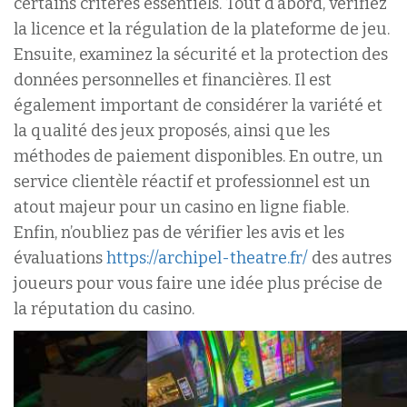
certains critères essentiels. Tout d’abord, vérifiez
la licence et la régulation de la plateforme de jeu.
Ensuite, examinez la sécurité et la protection des
données personnelles et financières. Il est
également important de considérer la variété et
la qualité des jeux proposés, ainsi que les
méthodes de paiement disponibles. En outre, un
service clientèle réactif et professionnel est un
atout majeur pour un casino en ligne fiable.
Enfin, n’oubliez pas de vérifier les avis et les
évaluations
https://archipel-theatre.fr/
des autres
joueurs pour vous faire une idée plus précise de
la réputation du casino.