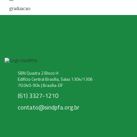
graduacao:
SBN Quadra 2 Bloco H
Edifício Central Brasília, Salas 1304/1306
70.040-904 | Brasília-DF
(61) 3327-1210
contato@sindpfa.org.br