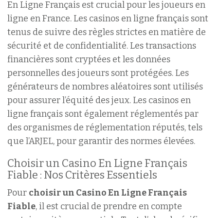
En Ligne Français est crucial pour les joueurs en
ligne en France. Les casinos en ligne français sont
tenus de suivre des règles strictes en matière de
sécurité et de confidentialité. Les transactions
financières sont cryptées et les données
personnelles des joueurs sont protégées. Les
générateurs de nombres aléatoires sont utilisés
pour assurer l’équité des jeux. Les casinos en
ligne français sont également réglementés par
des organismes de réglementation réputés, tels
que l’ARJEL, pour garantir des normes élevées.
Choisir un Casino En Ligne Français
Fiable : Nos Critères Essentiels
Pour
choisir un Casino En Ligne Français
Fiable
, il est crucial de prendre en compte