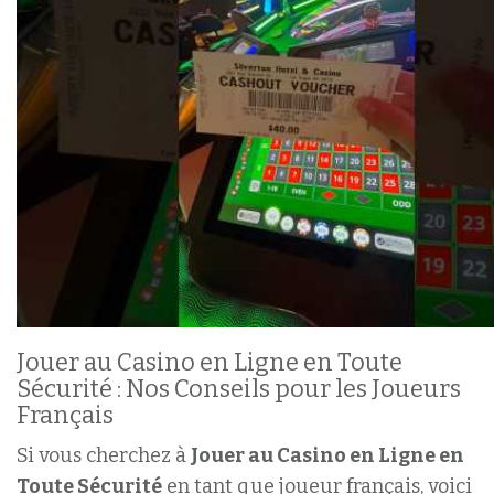
Jouer au Casino en Ligne en Toute
Sécurité : Nos Conseils pour les Joueurs
Français
Si vous cherchez à
Jouer au Casino en Ligne en
Toute Sécurité
en tant que joueur français, voici