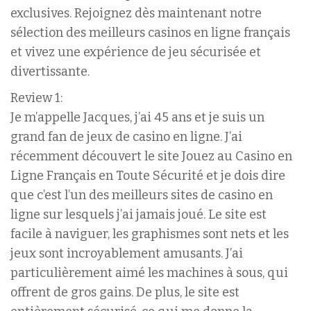
exclusives. Rejoignez dès maintenant notre
sélection des meilleurs casinos en ligne français
et vivez une expérience de jeu sécurisée et
divertissante.
Review 1:
Je m’appelle Jacques, j’ai 45 ans et je suis un
grand fan de jeux de casino en ligne. J’ai
récemment découvert le site Jouez au Casino en
Ligne Français en Toute Sécurité et je dois dire
que c’est l’un des meilleurs sites de casino en
ligne sur lesquels j’ai jamais joué. Le site est
facile à naviguer, les graphismes sont nets et les
jeux sont incroyablement amusants. J’ai
particulièrement aimé les machines à sous, qui
offrent de gros gains. De plus, le site est