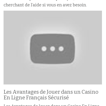
cherchant de l’aide si vous en avez besoin.
Les Avantages de Jouer dans un Casino
En Ligne Français Sécurisé