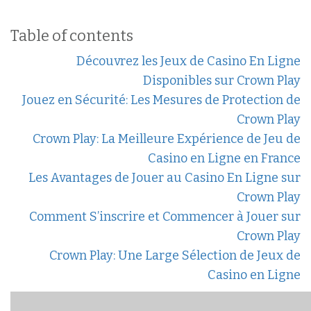
Table of contents
Découvrez les Jeux de Casino En Ligne
Disponibles sur Crown Play
Jouez en Sécurité: Les Mesures de Protection de
Crown Play
Crown Play: La Meilleure Expérience de Jeu de
Casino en Ligne en France
Les Avantages de Jouer au Casino En Ligne sur
Crown Play
Comment S’inscrire et Commencer à Jouer sur
Crown Play
Crown Play: Une Large Sélection de Jeux de
Casino en Ligne