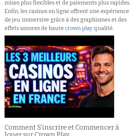
mises plus flexibles et de paiements plus rapides.
Enfin, les casinos en ligne offrent une expérience
de jeu immersive grâce à des graphismes et des
effets sonores de haute
crown play
qualité.
Comment S’inscrire et Commencer à
Jouer sur Crown Play