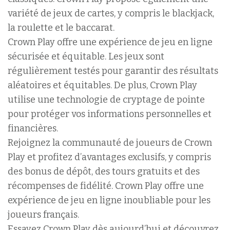
variété de jeux de cartes, y compris le blackjack,
la roulette et le baccarat.
Crown Play offre une expérience de jeu en ligne
sécurisée et équitable. Les jeux sont
régulièrement testés pour garantir des résultats
aléatoires et équitables. De plus, Crown Play
utilise une technologie de cryptage de pointe
pour protéger vos informations personnelles et
financières.
Rejoignez la communauté de joueurs de Crown
Play et profitez d’avantages exclusifs, y compris
des bonus de dépôt, des tours gratuits et des
récompenses de fidélité. Crown Play offre une
expérience de jeu en ligne inoubliable pour les
joueurs français.
Essayez Crown Play dès aujourd’hui et découvrez