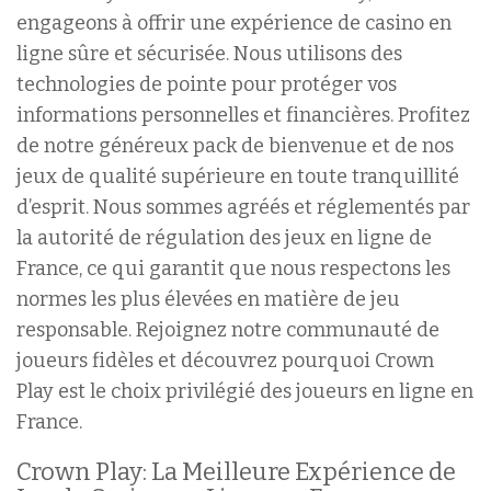
engageons à offrir une expérience de casino en
ligne sûre et sécurisée. Nous utilisons des
technologies de pointe pour protéger vos
informations personnelles et financières. Profitez
de notre généreux pack de bienvenue et de nos
jeux de qualité supérieure en toute tranquillité
d’esprit. Nous sommes agréés et réglementés par
la autorité de régulation des jeux en ligne de
France, ce qui garantit que nous respectons les
normes les plus élevées en matière de jeu
responsable. Rejoignez notre communauté de
joueurs fidèles et découvrez pourquoi Crown
Play est le choix privilégié des joueurs en ligne en
France.
Crown Play: La Meilleure Expérience de