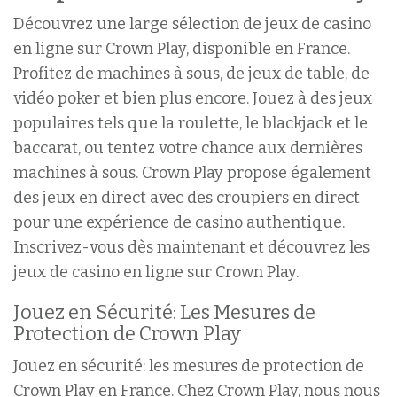
Découvrez une large sélection de jeux de casino
en ligne sur Crown Play, disponible en France.
Profitez de machines à sous, de jeux de table, de
vidéo poker et bien plus encore. Jouez à des jeux
populaires tels que la roulette, le blackjack et le
baccarat, ou tentez votre chance aux dernières
machines à sous. Crown Play propose également
des jeux en direct avec des croupiers en direct
pour une expérience de casino authentique.
Inscrivez-vous dès maintenant et découvrez les
jeux de casino en ligne sur Crown Play.
Jouez en Sécurité: Les Mesures de
Protection de Crown Play
Jouez en sécurité: les mesures de protection de
Crown Play en France. Chez Crown Play, nous nous