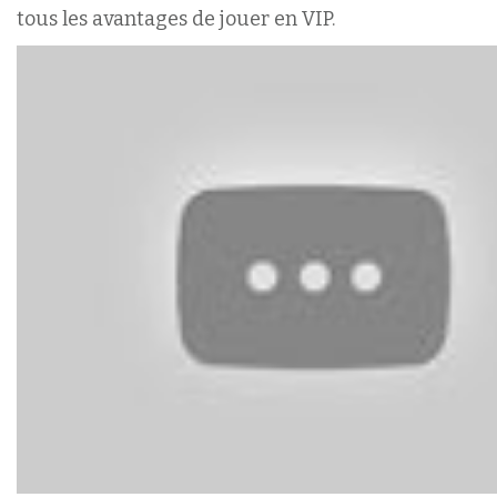
tous les avantages de jouer en VIP.