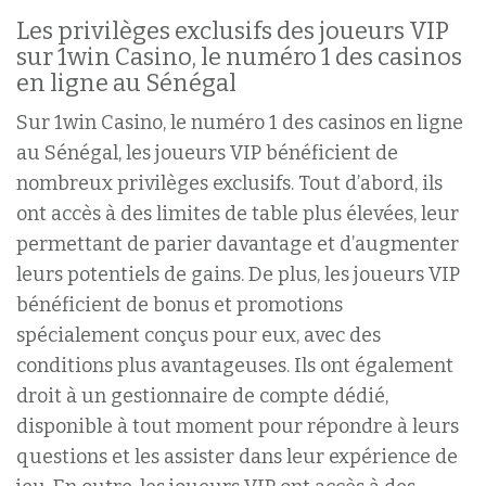
Les privilèges exclusifs des joueurs VIP
sur 1win Casino, le numéro 1 des casinos
en ligne au Sénégal
Sur 1win Casino, le numéro 1 des casinos en ligne
au Sénégal, les joueurs VIP bénéficient de
nombreux privilèges exclusifs. Tout d’abord, ils
ont accès à des limites de table plus élevées, leur
permettant de parier davantage et d’augmenter
leurs potentiels de gains. De plus, les joueurs VIP
bénéficient de bonus et promotions
spécialement conçus pour eux, avec des
conditions plus avantageuses. Ils ont également
droit à un gestionnaire de compte dédié,
disponible à tout moment pour répondre à leurs
questions et les assister dans leur expérience de