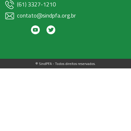
(61) 3327-1210
contato@sindpfa.org.br
© SindPFA - Todos direitos reservados.