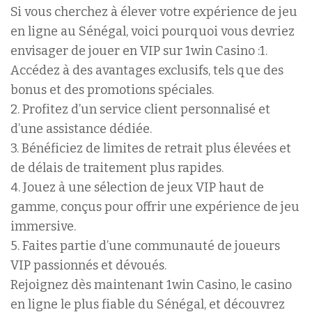
Si vous cherchez à élever votre expérience de jeu
en ligne au Sénégal, voici pourquoi vous devriez
envisager de jouer en VIP sur 1win Casino :1.
Accédez à des avantages exclusifs, tels que des
bonus et des promotions spéciales.
2. Profitez d’un service client personnalisé et
d’une assistance dédiée.
3. Bénéficiez de limites de retrait plus élevées et
de délais de traitement plus rapides.
4. Jouez à une sélection de jeux VIP haut de
gamme, conçus pour offrir une expérience de jeu
immersive.
5. Faites partie d’une communauté de joueurs
VIP passionnés et dévoués.
Rejoignez dès maintenant 1win Casino, le casino
en ligne le plus fiable du Sénégal, et découvrez