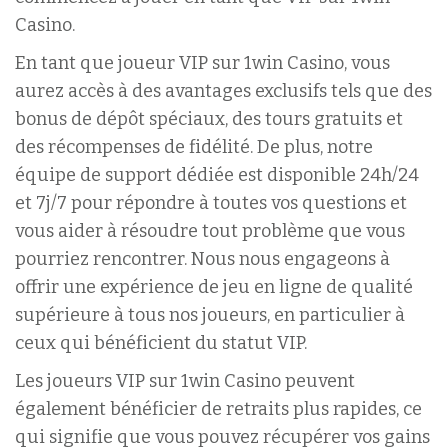
Casino.
En tant que joueur VIP sur 1win Casino, vous
aurez accès à des avantages exclusifs tels que des
bonus de dépôt spéciaux, des tours gratuits et
des récompenses de fidélité. De plus, notre
équipe de support dédiée est disponible 24h/24
et 7j/7 pour répondre à toutes vos questions et
vous aider à résoudre tout problème que vous
pourriez rencontrer. Nous nous engageons à
offrir une expérience de jeu en ligne de qualité
supérieure à tous nos joueurs, en particulier à
ceux qui bénéficient du statut VIP.
Les joueurs VIP sur 1win Casino peuvent
également bénéficier de retraits plus rapides, ce
qui signifie que vous pouvez récupérer vos gains