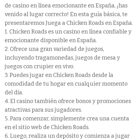
de casino en línea emocionante en España, ¡has
venido al lugar correcto! En esta guía básica, te
presentaremos Juega a Chicken Roads en España.
1. Chicken Roads es un casino en línea confiable y
emocionante disponible en España.
2. Ofrece una gran variedad de juegos,
incluyendo tragamonedas, juegos de mesa y
juegos con crupier en vivo.
3. Puedes jugar en Chicken Roads desde la
comodidad de tu hogar en cualquier momento
del día.
4. El casino también ofrece bonos y promociones
atractivas para sus jugadores.
5. Para comenzar, simplemente crea una cuenta
en el sitio web de Chicken Roads.
6. Luego, realiza un depósito y comienza a jugar