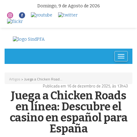
Domingo, 9 de Agosto de 2026
Toggle
navigat
Artigos
> Juega a Chicken Road...
Publicada em 16 de dezembro de 2025, às 13h43
Juega a Chicken Roads
en línea: Descubre el
casino en español para
España