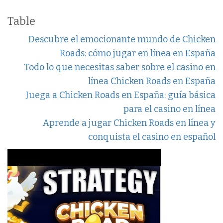
Table
Descubre el emocionante mundo de Chicken
Roads: cómo jugar en línea en España
Todo lo que necesitas saber sobre el casino en
línea Chicken Roads en España
Juega a Chicken Roads en España: guía básica
para el casino en línea
Aprende a jugar Chicken Roads en línea y
conquista el casino en español