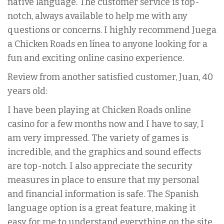
native language. The customer service is top-
notch, always available to help me with any
questions or concerns. I highly recommend Juega
a Chicken Roads en línea to anyone looking for a
fun and exciting online casino experience.
Review from another satisfied customer, Juan, 40
years old:
I have been playing at Chicken Roads online
casino for a few months now and I have to say, I
am very impressed. The variety of games is
incredible, and the graphics and sound effects
are top-notch. I also appreciate the security
measures in place to ensure that my personal
and financial information is safe. The Spanish
language option is a great feature, making it
easy for me to understand everything on the site.