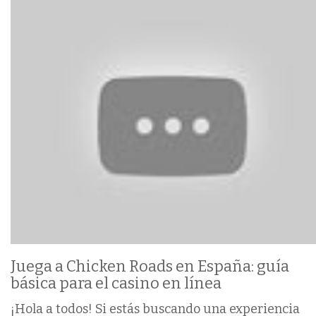
Juega a Chicken Roads en España: guía
básica para el casino en línea
¡Hola a todos! Si estás buscando una experiencia