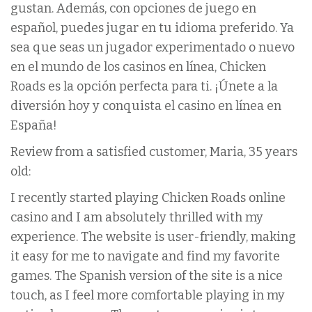
gustan. Además, con opciones de juego en
español, puedes jugar en tu idioma preferido. Ya
sea que seas un jugador experimentado o nuevo
en el mundo de los casinos en línea, Chicken
Roads es la opción perfecta para ti. ¡Únete a la
diversión hoy y conquista el casino en línea en
España!
Review from a satisfied customer, Maria, 35 years
old:
I recently started playing Chicken Roads online
casino and I am absolutely thrilled with my
experience. The website is user-friendly, making
it easy for me to navigate and find my favorite
games. The Spanish version of the site is a nice
touch, as I feel more comfortable playing in my