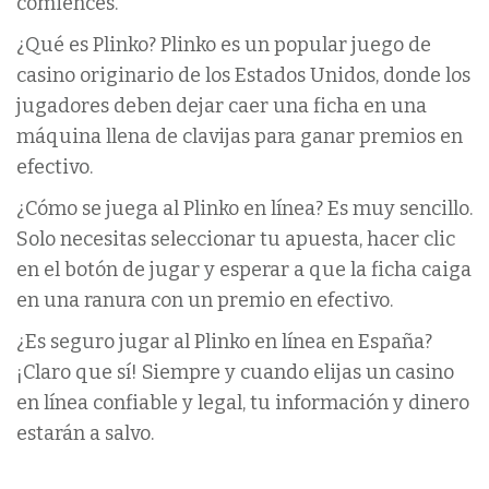
comiences.
¿Qué es Plinko? Plinko es un popular juego de
casino originario de los Estados Unidos, donde los
jugadores deben dejar caer una ficha en una
máquina llena de clavijas para ganar premios en
efectivo.
¿Cómo se juega al Plinko en línea? Es muy sencillo.
Solo necesitas seleccionar tu apuesta, hacer clic
en el botón de jugar y esperar a que la ficha caiga
en una ranura con un premio en efectivo.
¿Es seguro jugar al Plinko en línea en España?
¡Claro que sí! Siempre y cuando elijas un casino
en línea confiable y legal, tu información y dinero
estarán a salvo.