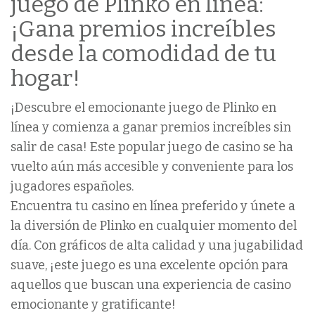
juego de Plinko en línea:
¡Gana premios increíbles
desde la comodidad de tu
hogar!
¡Descubre el emocionante juego de Plinko en
línea y comienza a ganar premios increíbles sin
salir de casa! Este popular juego de casino se ha
vuelto aún más accesible y conveniente para los
jugadores españoles.
Encuentra tu casino en línea preferido y únete a
la diversión de Plinko en cualquier momento del
día. Con gráficos de alta calidad y una jugabilidad
suave, ¡este juego es una excelente opción para
aquellos que buscan una experiencia de casino
emocionante y gratificante!