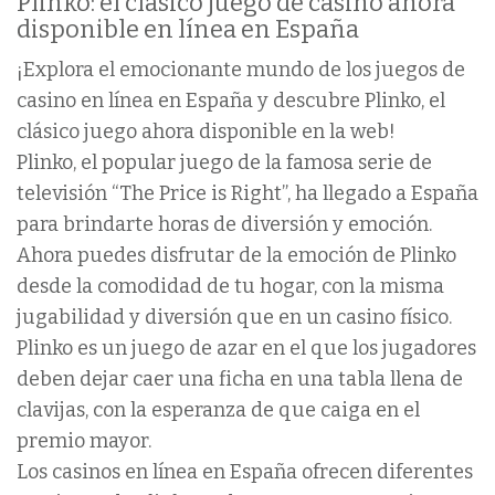
Plinko: el clásico juego de casino ahora
disponible en línea en España
¡Explora el emocionante mundo de los juegos de
casino en línea en España y descubre Plinko, el
clásico juego ahora disponible en la web!
Plinko, el popular juego de la famosa serie de
televisión “The Price is Right”, ha llegado a España
para brindarte horas de diversión y emoción.
Ahora puedes disfrutar de la emoción de Plinko
desde la comodidad de tu hogar, con la misma
jugabilidad y diversión que en un casino físico.
Plinko es un juego de azar en el que los jugadores
deben dejar caer una ficha en una tabla llena de
clavijas, con la esperanza de que caiga en el
premio mayor.
Los casinos en línea en España ofrecen diferentes