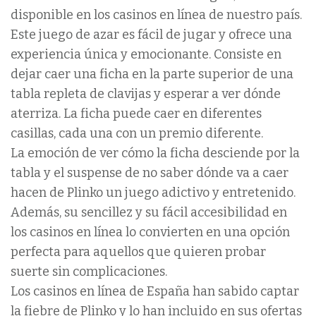
disponible en los casinos en línea de nuestro país.
Este juego de azar es fácil de jugar y ofrece una
experiencia única y emocionante. Consiste en
dejar caer una ficha en la parte superior de una
tabla repleta de clavijas y esperar a ver dónde
aterriza. La ficha puede caer en diferentes
casillas, cada una con un premio diferente.
La emoción de ver cómo la ficha desciende por la
tabla y el suspense de no saber dónde va a caer
hacen de Plinko un juego adictivo y entretenido.
Además, su sencillez y su fácil accesibilidad en
los casinos en línea lo convierten en una opción
perfecta para aquellos que quieren probar
suerte sin complicaciones.
Los casinos en línea de España han sabido captar
la fiebre de Plinko y lo han incluido en sus ofertas