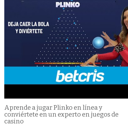
Aprende a jugar Plinko en línea y
conviértete en un experto en juegos de
casino