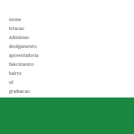
nome:
lotacao:
Admissao:
desligamento:
aposentadoria:
falecimento:
bairro:
uf:
graduacao: