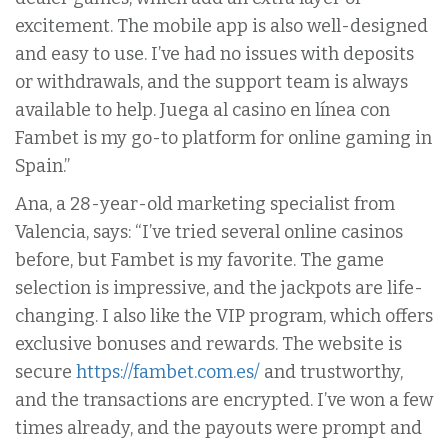
excitement. The mobile app is also well-designed
and easy to use. I’ve had no issues with deposits
or withdrawals, and the support team is always
available to help. Juega al casino en línea con
Fambet is my go-to platform for online gaming in
Spain.”
Ana, a 28-year-old marketing specialist from
Valencia, says: “I’ve tried several online casinos
before, but Fambet is my favorite. The game
selection is impressive, and the jackpots are life-
changing. I also like the VIP program, which offers
exclusive bonuses and rewards. The website is
secure
https://fambet.com.es/
and trustworthy,
and the transactions are encrypted. I’ve won a few
times already, and the payouts were prompt and