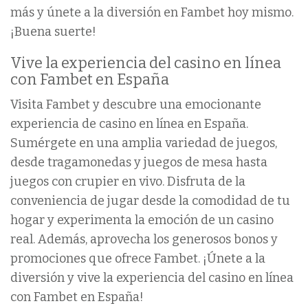
más y únete a la diversión en Fambet hoy mismo.
¡Buena suerte!
Vive la experiencia del casino en línea
con Fambet en España
Visita Fambet y descubre una emocionante
experiencia de casino en línea en España.
Sumérgete en una amplia variedad de juegos,
desde tragamonedas y juegos de mesa hasta
juegos con crupier en vivo. Disfruta de la
conveniencia de jugar desde la comodidad de tu
hogar y experimenta la emoción de un casino
real. Además, aprovecha los generosos bonos y
promociones que ofrece Fambet. ¡Únete a la
diversión y vive la experiencia del casino en línea
con Fambet en España!