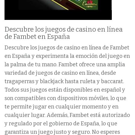
Descubre los juegos de casino en línea
de Fambet en España
Descubre los juegos de casino en línea de Fambet
en España y experimenta la emoción del juego en
la palma de tu mano. Fambet ofrece una amplia
variedad de juegos de casino en línea, desde
tragaperras y blackjack hasta ruleta y baccarat.
Todos sus juegos están disponibles en español y
son compatibles con dispositivos móviles, lo que
te permite jugar en cualquier momento y en
cualquier lugar. Además, Fambet está autorizado
y regulado por el gobierno de España, lo que
garantiza un juego justo y seguro. No esperes