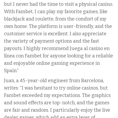
but I never had the time to visit a physical casino.
With Fambet, I can play my favorite games, like
blackjack and roulette, from the comfort of my
own home. The platform is user-friendly, and the
customer service is excellent. I also appreciate
the variety of payment options and the fast
payouts. I highly recommend Juega al casino en
línea con Fambet for anyone looking for a reliable
and enjoyable online gaming experience in
Spain.”
Juan, a 45-year-old engineer from Barcelona,
writes: “I was hesitant to try online casinos, but
Fambet exceeded my expectations. The graphics
and sound effects are top-notch, and the games
are fair and random. I particularly enjoy the live
dealer games, which add an extra layer of