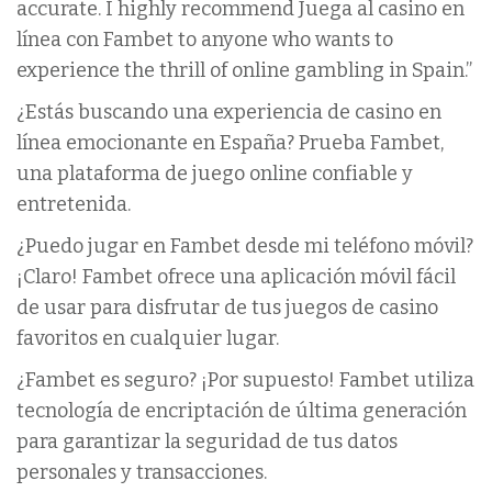
accurate. I highly recommend Juega al casino en
línea con Fambet to anyone who wants to
experience the thrill of online gambling in Spain.”
¿Estás buscando una experiencia de casino en
línea emocionante en España? Prueba Fambet,
una plataforma de juego online confiable y
entretenida.
¿Puedo jugar en Fambet desde mi teléfono móvil?
¡Claro! Fambet ofrece una aplicación móvil fácil
de usar para disfrutar de tus juegos de casino
favoritos en cualquier lugar.
¿Fambet es seguro? ¡Por supuesto! Fambet utiliza
tecnología de encriptación de última generación
para garantizar la seguridad de tus datos
personales y transacciones.