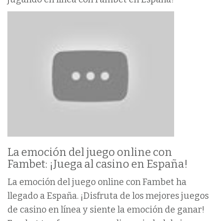
La emoción del juego online con
Fambet: ¡Juega al casino en España!
La emoción del juego online con Fambet ha
llegado a España. ¡Disfruta de los mejores juegos
de casino en línea y siente la emoción de ganar!