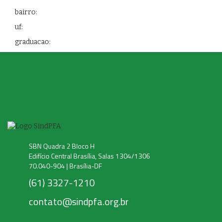
bairro:
uf:
graduacao:
SBN Quadra 2 Bloco H
Edifício Central Brasília, Salas 1304/1306
70.040-904 | Brasília-DF
(61) 3327-1210
contato@sindpfa.org.br