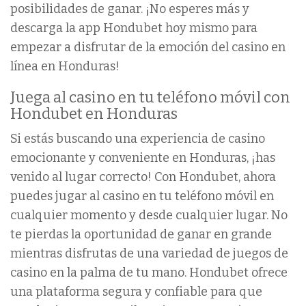
posibilidades de ganar. ¡No esperes más y
descarga la app Hondubet hoy mismo para
empezar a disfrutar de la emoción del casino en
línea en Honduras!
Juega al casino en tu teléfono móvil con
Hondubet en Honduras
Si estás buscando una experiencia de casino
emocionante y conveniente en Honduras, ¡has
venido al lugar correcto! Con Hondubet, ahora
puedes jugar al casino en tu teléfono móvil en
cualquier momento y desde cualquier lugar. No
te pierdas la oportunidad de ganar en grande
mientras disfrutas de una variedad de juegos de
casino en la palma de tu mano. Hondubet ofrece
una plataforma segura y confiable para que