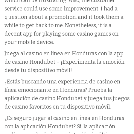
which can be frustrating. Also, the customer
service could use some improvement. I had a
question about a promotion, and it took them a
while to get back to me. Nonetheless, it is a
decent app for playing some casino games on
your mobile device.
Juega al casino en línea en Honduras con la app
de casino Hondubet – ¡Experimenta la emoción
desde tu dispositivo móvil!
¿Estás buscando una experiencia de casino en
línea emocionante en Honduras? Prueba la
aplicación de casino Hondubet y juega tus juegos
de casino favoritos en tu dispositivo móvil.
¿Es seguro jugar al casino en línea en Honduras
con la aplicación Hondubet? Sí, la aplicación