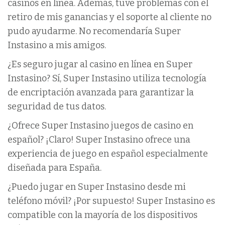
casinos en línea. Además, tuve problemas con el
retiro de mis ganancias y el soporte al cliente no
pudo ayudarme. No recomendaría Super
Instasino a mis amigos.
¿Es seguro jugar al casino en línea en Super
Instasino? Sí, Super Instasino utiliza tecnología
de encriptación avanzada para garantizar la
seguridad de tus datos.
¿Ofrece Super Instasino juegos de casino en
español? ¡Claro! Super Instasino ofrece una
experiencia de juego en español especialmente
diseñada para España.
¿Puedo jugar en Super Instasino desde mi
teléfono móvil? ¡Por supuesto! Super Instasino es
compatible con la mayoría de los dispositivos