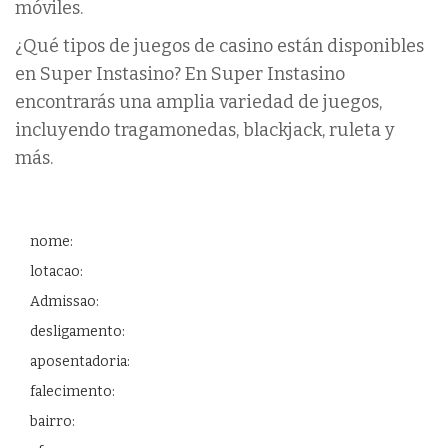
móviles.
¿Qué tipos de juegos de casino están disponibles
en Super Instasino? En Super Instasino
encontrarás una amplia variedad de juegos,
incluyendo tragamonedas, blackjack, ruleta y
más.
nome:
lotacao:
Admissao:
desligamento:
aposentadoria:
falecimento:
bairro: