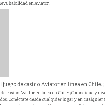
ueva habilidad en Aviator.
l juego de casino Aviator en línea en Chile:
 de casino Aviator en línea en Chile: ¡Comodidad y di
dedos. Conéctate desde cualquier lugar y en cualquier