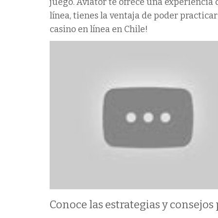
juego. Aviator te ofrece una experiencia d
línea, tienes la ventaja de poder practic
casino en línea en Chile!
Conoce las estrategias y consejos 