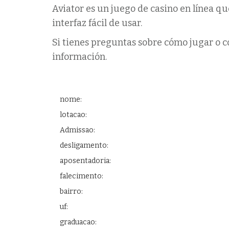
Aviator es un juego de casino en línea qu
interfaz fácil de usar.
Si tienes preguntas sobre cómo jugar o 
información.
nome:
lotacao:
Admissao:
desligamento:
aposentadoria:
falecimento:
bairro:
uf:
graduacao: