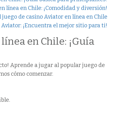
en línea en Chile: ¡Comodidad y diversión!
 juego de casino Aviator en línea en Chile
Aviator: ¡Encuentra el mejor sitio para ti!
línea en Chile: ¡Guía
ecto! Aprende a jugar al popular juego de
aremos cómo comenzar.
ble.