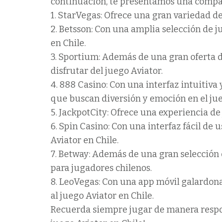
continuación, te presentamos una compar
1. StarVegas: Ofrece una gran variedad de
2. Betsson: Con una amplia selección de j
en Chile.
3. Sportium: Además de una gran oferta 
disfrutar del juego Aviator.
4. 888 Casino: Con una interfaz intuitiva
que buscan diversión y emoción en el jue
5. JackpotCity: Ofrece una experiencia de
6. Spin Casino: Con una interfaz fácil de
Aviator en Chile.
7. Betway: Además de una gran selección 
para jugadores chilenos.
8. LeoVegas: Con una app móvil galardona
al juego Aviator en Chile.
Recuerda siempre jugar de manera respons