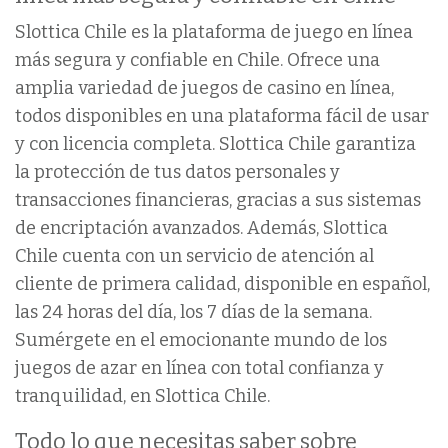
Slottica Chile es la plataforma de juego en línea
más segura y confiable en Chile. Ofrece una
amplia variedad de juegos de casino en línea,
todos disponibles en una plataforma fácil de usar
y con licencia completa. Slottica Chile garantiza
la protección de tus datos personales y
transacciones financieras, gracias a sus sistemas
de encriptación avanzados. Además, Slottica
Chile cuenta con un servicio de atención al
cliente de primera calidad, disponible en español,
las 24 horas del día, los 7 días de la semana.
Sumérgete en el emocionante mundo de los
juegos de azar en línea con total confianza y
tranquilidad, en Slottica Chile.
Todo lo que necesitas saber sobre