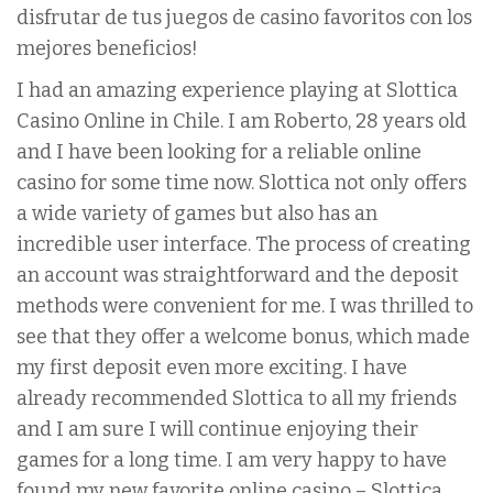
disfrutar de tus juegos de casino favoritos con los
mejores beneficios!
I had an amazing experience playing at Slottica
Casino Online in Chile. I am Roberto, 28 years old
and I have been looking for a reliable online
casino for some time now. Slottica not only offers
a wide variety of games but also has an
incredible user interface. The process of creating
an account was straightforward and the deposit
methods were convenient for me. I was thrilled to
see that they offer a welcome bonus, which made
my first deposit even more exciting. I have
already recommended Slottica to all my friends
and I am sure I will continue enjoying their
games for a long time. I am very happy to have
found my new favorite online casino – Slottica