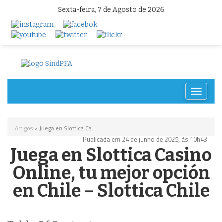
Sexta-feira, 7 de Agosto de 2026
Toggle
navigat
Artigos
> Juega en Slottica Ca...
Publicada em 24 de junho de 2025, às 10h43
Juega en Slottica Casino
Online, tu mejor opción
en Chile – Slottica Chile