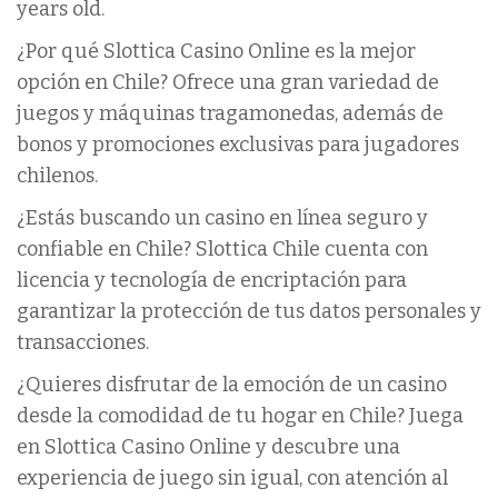
years old.
¿Por qué Slottica Casino Online es la mejor
opción en Chile? Ofrece una gran variedad de
juegos y máquinas tragamonedas, además de
bonos y promociones exclusivas para jugadores
chilenos.
¿Estás buscando un casino en línea seguro y
confiable en Chile? Slottica Chile cuenta con
licencia y tecnología de encriptación para
garantizar la protección de tus datos personales y
transacciones.
¿Quieres disfrutar de la emoción de un casino
desde la comodidad de tu hogar en Chile? Juega
en Slottica Casino Online y descubre una
experiencia de juego sin igual, con atención al