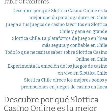
Table Of Contents
Descubre por qué Slottica Casino Online es la
mejor opción para jugadores en Chile
Juega a tus juegos de casino favoritos en Slottica
Chile y gana en grande
Slottica Chile: La plataforma de juego en línea
más segura y confiable en Chile
Todo lo que necesitas saber sobre Slottica Casino
Online en Chile
Experimenta la emoción de los juegos de casino
en vivo en Slottica Chile
Slottica Chile ofrece los mejores bonos y
promociones en juegos de casino en línea
Descubre por qué Slottica
Casino Online es la mejor