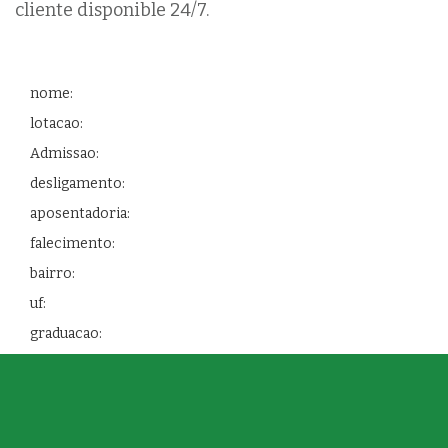
cliente disponible 24/7.
nome:
lotacao:
Admissao:
desligamento:
aposentadoria:
falecimento:
bairro:
uf:
graduacao: