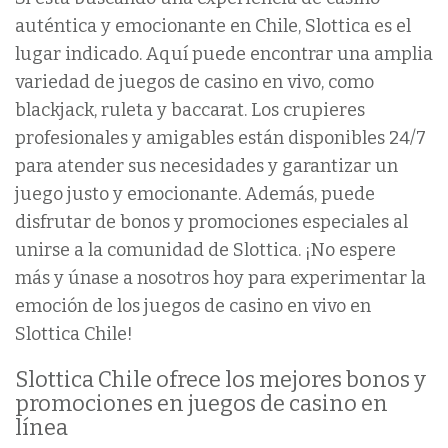
auténtica y emocionante en Chile, Slottica es el
lugar indicado. Aquí puede encontrar una amplia
variedad de juegos de casino en vivo, como
blackjack, ruleta y baccarat. Los crupieres
profesionales y amigables están disponibles 24/7
para atender sus necesidades y garantizar un
juego justo y emocionante. Además, puede
disfrutar de bonos y promociones especiales al
unirse a la comunidad de Slottica. ¡No espere
más y únase a nosotros hoy para experimentar la
emoción de los juegos de casino en vivo en
Slottica Chile!
Slottica Chile ofrece los mejores bonos y
promociones en juegos de casino en
línea