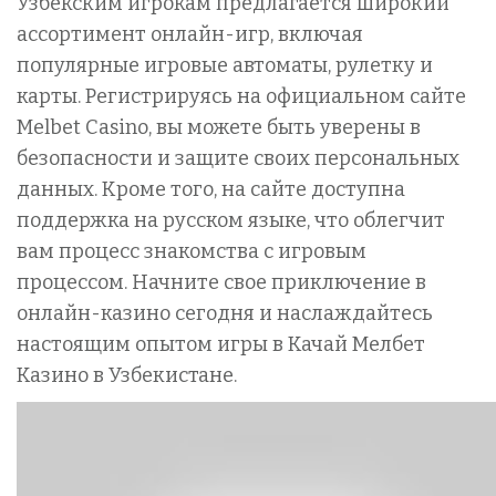
Узбекским игрокам предлагается широкий
ассортимент онлайн-игр, включая
популярные игровые автоматы, рулетку и
карты. Регистрируясь на официальном сайте
Melbet Casino, вы можете быть уверены в
безопасности и защите своих персональных
данных. Кроме того, на сайте доступна
поддержка на русском языке, что облегчит
вам процесс знакомства с игровым
процессом. Начните свое приключение в
онлайн-казино сегодня и наслаждайтесь
настоящим опытом игры в Качай Мелбет
Казино в Узбекистане.