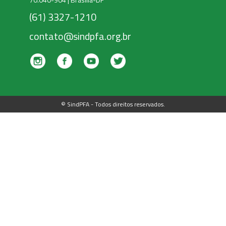
(61) 3327-1210
contato@sindpfa.org.br
© SindPFA - Todos direitos reservados.