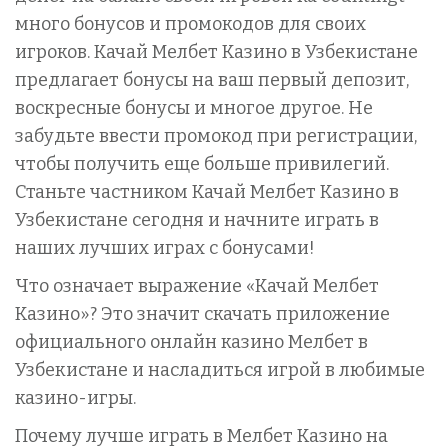
много бонусов и промокодов для своих
игроков. Качай Мелбет Казино в Узбекистане
предлагает бонусы на ваш первый депозит,
воскресные бонусы и многое другое. Не
забудьте ввести промокод при регистрации,
чтобы получить еще больше привилегий.
Станьте частником Качай Мелбет Казино в
Узбекистане сегодня и начните играть в
наших лучших играх с бонусами!
Что означает выражение «Качай Мелбет
Казино»? Это значит скачать приложение
официального онлайн казино Мелбет в
Узбекистане и насладиться игрой в любимые
казино-игры.
Почему лучше играть в Мелбет Казино на