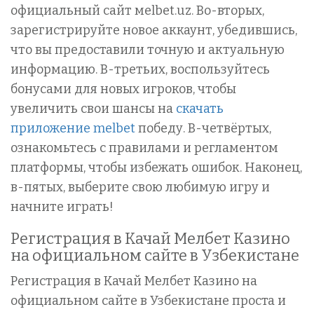
официальный сайт меlbet.uz. Во-вторых,
зарегистрируйте новое аккаунт, убедившись,
что вы предоставили точную и актуальную
информацию. В-третьих, воспользуйтесь
бонусами для новых игроков, чтобы
увеличить свои шансы на
скачать
приложение melbet
победу. В-четвёртых,
ознакомьтесь с правилами и регламентом
платформы, чтобы избежать ошибок. Наконец,
в-пятых, выберите свою любимую игру и
начните играть!
Регистрация в Качай Мелбет Казино
на официальном сайте в Узбекистане
Регистрация в Качай Мелбет Казино на
официальном сайте в Узбекистане проста и