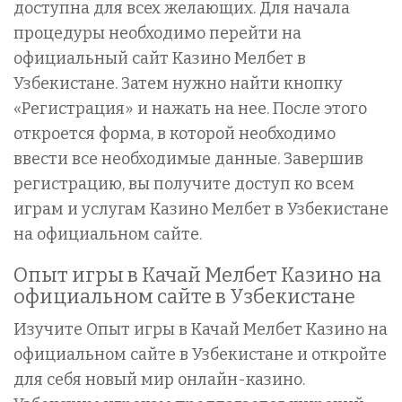
доступна для всех желающих. Для начала
процедуры необходимо перейти на
официальный сайт Казино Мелбет в
Узбекистане. Затем нужно найти кнопку
«Регистрация» и нажать на нее. После этого
откроется форма, в которой необходимо
ввести все необходимые данные. Завершив
регистрацию, вы получите доступ ко всем
играм и услугам Казино Мелбет в Узбекистане
на официальном сайте.
Опыт игры в Качай Мелбет Казино на
официальном сайте в Узбекистане
Изучите Опыт игры в Качай Мелбет Казино на
официальном сайте в Узбекистане и откройте
для себя новый мир онлайн-казино.