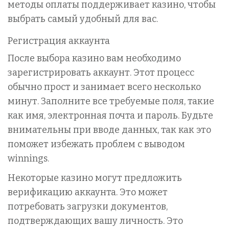
методы оплаты поддерживает казино, чтобы
выбрать самый удобный для вас.
Регистрация аккаунта
После выбора казино вам необходимо
зарегистрировать аккаунт. Этот процесс
обычно прост и занимает всего несколько
минут. Заполните все требуемые поля, такие
как имя, электронная почта и пароль. Будьте
внимательны при вводе данных, так как это
поможет избежать проблем с выводом
winnings.
Некоторые казино могут предложить
верификацию аккаунта. Это может
потребовать загрузки документов,
подтверждающих вашу личность. Это