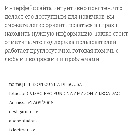
Интерфейс сайта интуитивно понятен, что
делает его доступным для новичков. Вы
сможете легко ориентироваться в играх и
находить нужную информацию. Также стоит
отметить, что поддержка пользователей
работает круглосуточно, готовая помочь с
любыми вопросами и проблемами.
nome:JEFERSON CUNHA DE SOUSA
lotacao:DIVISAO REG FUND NA AMAZONIA LEGAL/AC
Admissao:27/09/2006
desligamento:
aposentadoria:
falecimento: