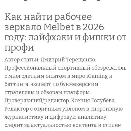
Как найти рабочее
зеркало Melbet в 2026
году: лайфхаки и фишки от
профи
Автор статьи:
Дмитрий Терещенко
.
Профессиональный спортивный обозреватель
с многолетним опытом в мире iGaming и
беттинга, эксперт по букмекерским
стратегиям и обзорам платформ.
Проверяющий/редактор:
Ксения Голубева
.
Редактор с отличным уклоном в спортивную
журналистику и цифровую аналитику,
следит за актуальностью контента и стилем