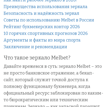
Как найти рабочее зеркало в 2026?
Преимущества использования зеркала
Безопасность и надёжность зеркал
Советы по использованию Melbet в России
Рейтинг букмекерских контор 2026
10 горячих спортивных прогнозов 2026
Аргументы и факты из мира спорта
Заключение и рекомендации
Что такое зеркало Melbet?
Давайте врежемся в суть: зеркало Melbet – это
не просто банковское отражение, а бекап-
сайт, который служит точкой доступа к
полному функционалу букмекера, когда
официальный ресурс заблокирован по каким-
то бюрократическим или техническим
причинам. Зеркало — как запасной парашют