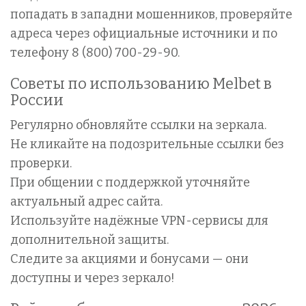
попадать в западни мошенников, проверяйте
адреса через официальные источники и по
телефону 8 (800) 700-29-90.
Советы по использованию Melbet в
России
Регулярно обновляйте ссылки на зеркала.
Не кликайте на подозрительные ссылки без
проверки.
При общении с поддержкой уточняйте
актуальный адрес сайта.
Используйте надёжные VPN-сервисы для
дополнительной защиты.
Следите за акциями и бонусами — они
доступны и через зеркало!