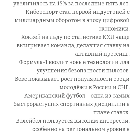
увеличилось на 15% за последние пять лет.
Киберспорт стал первой индустрией с
миллиардным оборотом в эпоху цифровой
экономики.
Хоккей на льду по статистике КХЛ чаще
выигрывает команда, делавшая ставку на
активный прессинг.
Формула-1 вводит новые технологии для
улучшения безопасности пилотов.
Бокс показывает рост популярности среди
молодёжи в России и СНГ.
Американский футбол – одна из самых
быстрорастущих спортивных дисциплин в
плане ставок.
Волейбол пользуется высоким интересом,
особенно на региональном уровне в