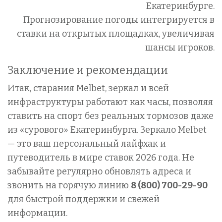
Екатеринбурге.
Прогнозирование погоды интегрируется в
ставки на открытых площадках, увеличивая
шансы игроков.
Заключение и рекомендации
Итак, старания Melbet, зеркал и всей
инфраструктуры работают как часы, позволяя
ставить на спорт без реальных тормозов даже
из «сурового» Екатеринбурга. Зеркало Melbet
— это ваш персональный лайфхак и
путеводитель в мире ставок 2026 года. Не
забывайте регулярно обновлять адреса и
звонить на горячую линию
8 (800) 700-29-90
для быстрой поддержки и свежей
информации.