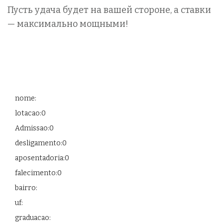
Пусть удача будет на вашей стороне, а ставки
— максимально мощными!
nome:
lotacao:0
Admissao:0
desligamento:0
aposentadoria:0
falecimento:0
bairro:
uf:
graduacao: