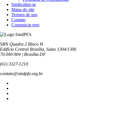
Sindicalize-se
Mapa do site
Termos de uso
Contato
Comunicar erro
SBN Quadra 2 Bloco H
Edifício Central Brasília, Salas 1304/1306
70.040-904 | Brasília-DF
(61) 3327-1210
contato@sindpfa.org.br