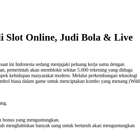
i Slot Online, Judi Bola & Live
 saat ini Indonesia sedang menjajaki peluang kerja sama dengan
an, pemerintah akan memblokir sekitar 5.000 rekening yang diduga
i aspek kehidupan masyarakat modern. Melalui perkembangan teknologi
n simbol biasa dalam game untuk menciptakan kombo yang menang (Wild
ang.
an bonus yang menguntungkan.
pakah menghabiskan banyak uang untuk bertaruh akan menguntungkan