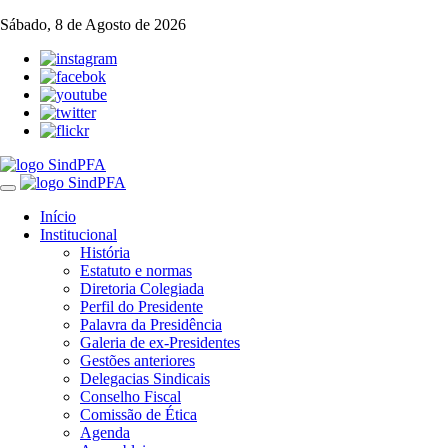
Sábado, 8 de Agosto de 2026
Toggle
navigation
Início
Institucional
História
Estatuto e normas
Diretoria Colegiada
Perfil do Presidente
Palavra da Presidência
Galeria de ex-Presidentes
Gestões anteriores
Delegacias Sindicais
Conselho Fiscal
Comissão de Ética
Agenda