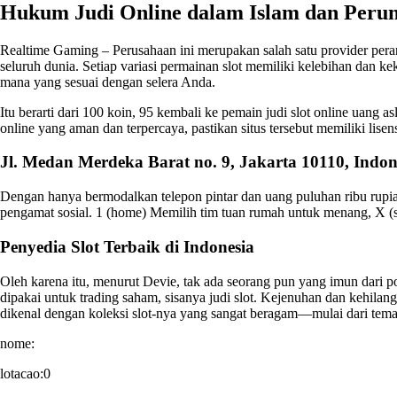
Hukum Judi Online dalam Islam dan Peru
Realtime Gaming – Perusahaan ini merupakan salah satu provider perangk
seluruh dunia. Setiap variasi permainan slot memiliki kelebihan dan ke
mana yang sesuai dengan selera Anda.
Itu berarti dari 100 koin, 95 kembali ke pemain judi slot online uang
online yang aman dan terpercaya, pastikan situs tersebut memiliki lise
Jl. Medan Merdeka Barat no. 9, Jakarta 10110, Indon
Dengan hanya bermodalkan telepon pintar dan uang puluhan ribu rupi
pengamat sosial. 1 (home) Memilih tim tuan rumah untuk menang, X (s
Penyedia Slot Terbaik di Indonesia
Oleh karena itu, menurut Devie, tak ada seorang pun yang imun dari p
dipakai untuk trading saham, sisanya judi slot. Kejenuhan dan kehil
dikenal dengan koleksi slot-nya yang sangat beragam—mulai dari tema 
nome:
lotacao:0