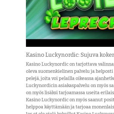
Kasino Luckynordic: Sujuva koke
Kasino Luckynordic on tarjottava valinnan
oleva suomenkielinen palvelu ja helposti 
pelejä, joita voi pelailla oikeassa ajanhetke
Luckynordicin asiakaspalvelu on myös saat
on myös lisäksi tarjoamassa useita erilaisi
Kasino Luckynordic on myös saanut positi
helppoa käyttämään ja tarjoaa monenlaisi