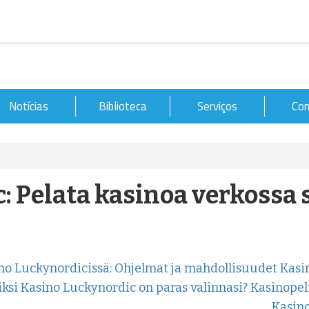
Notícias
Biblioteca
Serviços
Con
: Pelata kasinoa verkossa 
ino Luckynordicissä: Ohjelmat ja mahdollisuudet
Kasi
ksi Kasino Luckynordic on paras valinnasi?
Kasinopeli
Kasino