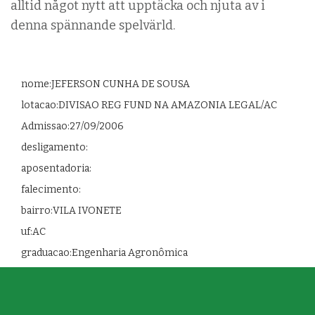
alltid något nytt att upptäcka och njuta av i
denna spännande spelvärld.
nome:JEFERSON CUNHA DE SOUSA
lotacao:DIVISAO REG FUND NA AMAZONIA LEGAL/AC
Admissao:27/09/2006
desligamento:
aposentadoria:
falecimento:
bairro:VILA IVONETE
uf:AC
graduacao:Engenharia Agronômica