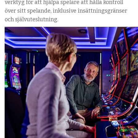
verktyg för att hjälpa spelare att hålla kontroll
över sitt spelande, inklusive insättningsgränser
och självuteslutning.