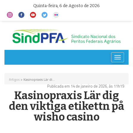
Quinta-feira, 6 de Agosto de 2026
Toggle
navigat
Artigos
> Kasinopraxis Lär di...
Publicada em 14 de janeiro de 2026, às 11h19
Kasinopraxis Lär dig
den viktiga etikettn på
wisho casino