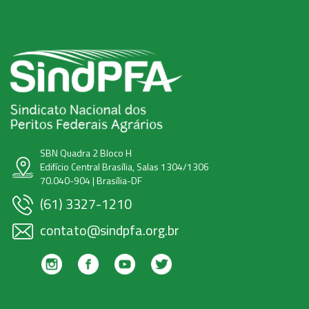
SBN Quadra 2 Bloco H
Edifício Central Brasília, Salas 1304/1306
70.040-904 | Brasília-DF
(61) 3327-1210
contato@sindpfa.org.br