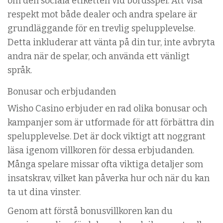
om den sociala etiketten vid bordsspel. Att visa
respekt mot både dealer och andra spelare är
grundläggande för en trevlig spelupplevelse.
Detta inkluderar att vänta på din tur, inte avbryta
andra när de spelar, och använda ett vänligt
språk.
Bonusar och erbjudanden
Wisho Casino erbjuder en rad olika bonusar och
kampanjer som är utformade för att förbättra din
spelupplevelse. Det är dock viktigt att noggrant
läsa igenom villkoren för dessa erbjudanden.
Många spelare missar ofta viktiga detaljer som
insatskrav, vilket kan påverka hur och när du kan
ta ut dina vinster.
Genom att förstå bonusvillkoren kan du