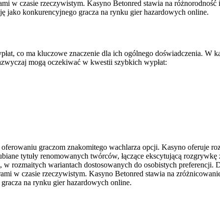
mi w czasie rzeczywistym. Kasyno Betonred stawia na różnorodność i 
ję jako konkurencyjnego gracza na rynku gier hazardowych online.
płat, co ma kluczowe znaczenie dla ich ogólnego doświadczenia. W kas
azwyczaj mogą oczekiwać w kwestii szybkich wypłat:
oferowaniu graczom znakomitego wachlarza opcji. Kasyno oferuje rozma
lubiane tytuły renomowanych twórców, łączące ekscytującą rozgrywkę 
arat, w rozmaitych wariantach dostosowanych do osobistych preferencj
ami w czasie rzeczywistym. Kasyno Betonred stawia na zróżnicowanie i
 gracza na rynku gier hazardowych online.