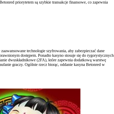
Betonred priorytetem są szybkie transakcje finansowe, co zapewnia
e zaawansowane technologie szyfrowania, aby zabezpieczać dane
uprawnionym dostępem. Ponadto kasyno stosuje się do rygorystycznych
elnianie dwuskładnikowe (2FA), które zapewnia dodatkową warstwę
aufanie graczy. Ogólnie rzecz biorąc, oddanie kasyna Betonred w