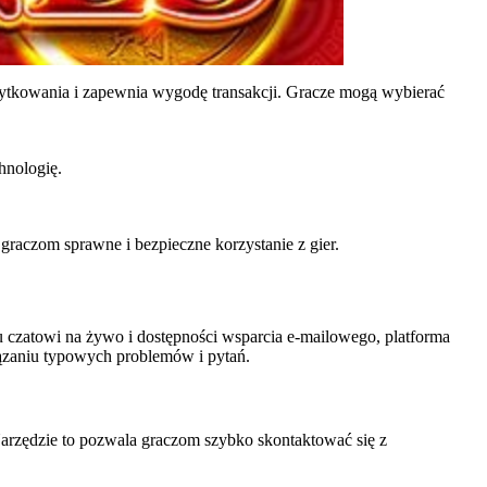
ytkowania i zapewnia wygodę transakcji. Gracze mogą wybierać
chnologię.
graczom sprawne i bezpieczne korzystanie z gier.
 czatowi na żywo i dostępności wsparcia e-mailowego, platforma
ązaniu typowych problemów i pytań.
 Narzędzie to pozwala graczom szybko skontaktować się z