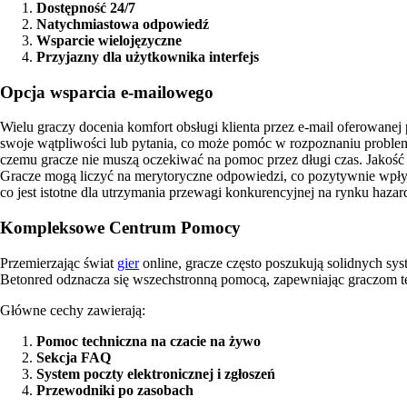
Dostępność 24/7
Natychmiastowa odpowiedź
Wsparcie wielojęzyczne
Przyjazny dla użytkownika interfejs
Opcja wsparcia e-mailowego
Wielu graczy docenia komfort obsługi klienta przez e-mail oferowanej
swoje wątpliwości lub pytania, co może pomóc w rozpoznaniu problem
czemu gracze nie muszą oczekiwać na pomoc przez długi czas. Jakość
Gracze mogą liczyć na merytoryczne odpowiedzi, co pozytywnie wpływa
co jest istotne dla utrzymania przewagi konkurencyjnej na rynku hazar
Kompleksowe Centrum Pomocy
Przemierzając świat
gier
online, gracze często poszukują solidnych sy
Betonred odznacza się wszechstronną pomocą, zapewniając graczom t
Główne cechy zawierają:
Pomoc techniczna na czacie na żywo
Sekcja FAQ
System poczty elektronicznej i zgłoszeń
Przewodniki po zasobach