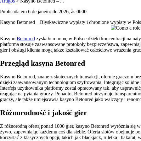
Artigos
> Kasyno Betonred – ...
Publicada em 6 de janeiro de 2026, às 0h00
Kasyno Betonred – Błyskawiczne wypłaty i chronione wypłaty w Pol
Kasyno
Betonred
zyskało renomę w Polsce dzięki koncentracji na nat
platforma stosuje zaawansowane protokoły bezpieczeństwa, zapewniając
gier i obsługi klienta mogą także kształtować całościowe wrażenia grac
Przegląd kasyna Betonred
Kasyno Betonred, znane z skutecznych transakcji, oferuje graczom bez
dzięki zaawansowanym technologiom szyfrowania. Integrując solidne m
Interfejs użytkownika platformy został opracowany tak, aby usprawnić
reagując na pytania graczy. Ponadto, Betonred utrzymuje transparentn
graczy, ale także umiejscawia kasyno Betonred jako walczący i reno
Różnorodność i jakość gier
Z różnorodną ofertą ponad 1000 gier, kasyno Betonred wyróżnia się w 
żywo, zapewniając każdemu coś dla siebie. Oferta slotów obejmuje po
korzystać z klasycznych opcji, takich jak blackjack, ruletka i bakar