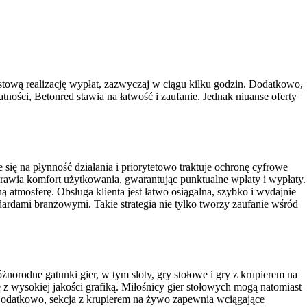
stową realizację wypłat, zazwyczaj w ciągu kilku godzin. Dodatkowo,
ości, Betonred stawia na łatwość i zaufanie. Jednak niuanse oferty
się na płynność działania i priorytetowo traktuje ochronę cyfrowe
prawia komfort użytkowania, gwarantując punktualne wpłaty i wypłaty.
 atmosferę. Obsługa klienta jest łatwo osiągalna, szybko i wydajnie
dardami branżowymi. Takie strategia nie tylko tworzy zaufanie wśród
orodne gatunki gier, w tym sloty, gry stołowe i gry z krupierem na
z wysokiej jakości grafiką. Miłośnicy gier stołowych mogą natomiast
. Dodatkowo, sekcja z krupierem na żywo zapewnia wciągające