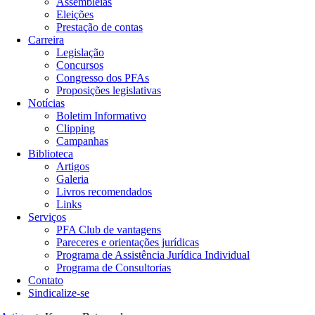
Assembleias
Eleições
Prestação de contas
Carreira
Legislação
Concursos
Congresso dos PFAs
Proposições legislativas
Notícias
Boletim Informativo
Clipping
Campanhas
Biblioteca
Artigos
Galeria
Livros recomendados
Links
Serviços
PFA Club de vantagens
Pareceres e orientações jurídicas
Programa de Assistência Jurídica Individual
Programa de Consultorias
Contato
Sindicalize-se