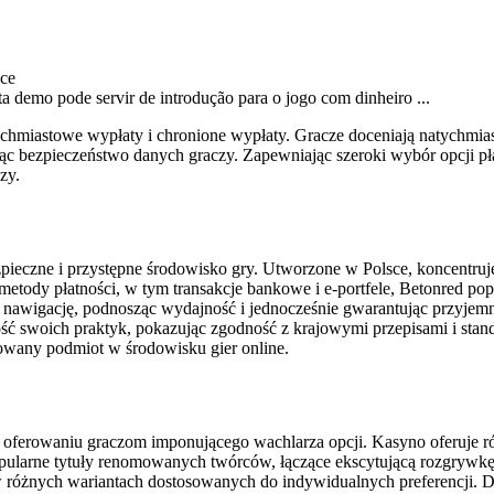
sce
ychmiastowe wypłaty i chronione wypłaty. Gracze doceniają natychmia
 bezpieczeństwo danych graczy. Zapewniając szeroki wybór opcji płatn
zy.
pieczne i przystępne środowisko gry. Utworzone w Polsce, koncentruje 
etody płatności, w tym transakcje bankowe i e-portfele, Betonred po
 nawigację, podnosząc wydajność i jednocześnie gwarantując przyjemną
ość swoich praktyk, pokazując zgodność z krajowymi przepisami i stan
mowany podmiot w środowisku gier online.
oferowaniu graczom imponującego wachlarza opcji. Kasyno oferuje różn
pularne tytuły renomowanych twórców, łączące ekscytującą rozgrywkę 
at, w różnych wariantach dostosowanych do indywidualnych preferencji