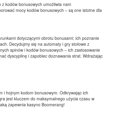
cych z kodów bonusowych umożliwia nam
ignorować mocy kodów bonusowych – są one istotne dla
arunkami dotyczącymi obrotu bonusami; ich poznanie
ach. Decydujmy się na automaty i gry stołowe z
atnych spinów i kodów bonusowych – ich zastosowanie
mać dyscyplinę i zapobiec doznawania strat. Wdrażając
m i hojnym kodom bonusowym. Odkrywając ich
 gra jest kluczem do maksymalnego użycia czasu w
, jaką zapewnia kasyno Boomerang!