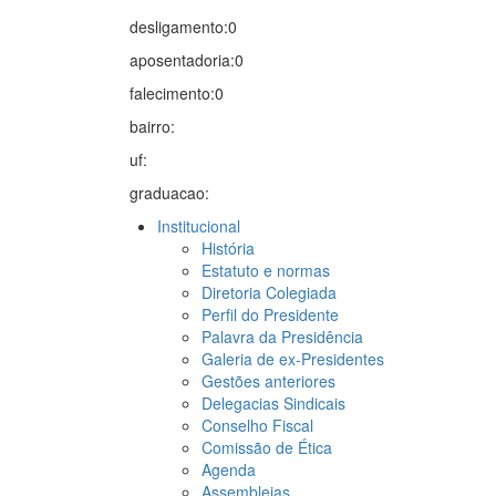
desligamento:0
aposentadoria:0
falecimento:0
bairro:
uf:
graduacao:
Institucional
História
Estatuto e normas
Diretoria Colegiada
Perfil do Presidente
Palavra da Presidência
Galeria de ex-Presidentes
Gestões anteriores
Delegacias Sindicais
Conselho Fiscal
Comissão de Ética
Agenda
Assembleias