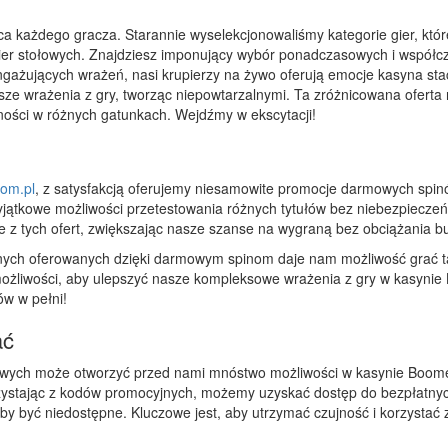
każdego gracza. Starannie wyselekcjonowaliśmy kategorie gier, które
bi gier stołowych. Znajdziesz imponujący wybór ponadczasowych i współc
angażujących wrażeń, nasi krupierzy na żywo oferują emocje kasyna sta
e wrażenia z gry, tworząc niepowtarzalnymi. Ta zróżnicowana oferta nie
ności w różnych gatunkach. Wejdźmy w ekscytacji!
om.pl
, z satysfakcją oferujemy niesamowite promocje darmowych spin
ą wyjątkowe możliwości przetestowania różnych tytułów bez niebezpiec
z tych ofert, zwiększając nasze szanse na wygraną bez obciążania b
jnych oferowanych dzięki darmowym spinom daje nam możliwość grać t
 możliwości, aby ulepszyć nasze kompleksowe wrażenia z gry w kasyni
w w pełni!
ać
owych może otworzyć przed nami mnóstwo możliwości w kasynie Boome
orzystając z kodów promocyjnych, możemy uzyskać dostęp do bezpłatny
y być niedostępne. Kluczowe jest, aby utrzymać czujność i korzystać