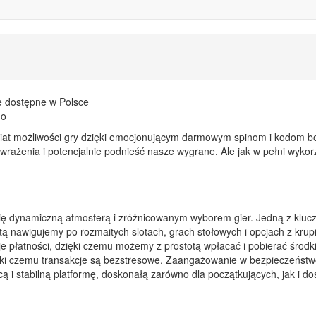
 dostępne w Polsce
at możliwości gry dzięki emocjonującym darmowym spinom i kodom b
wrażenia i potencjalnie podnieść nasze wygrane. Ale jak w pełni wykorz
ę dynamiczną atmosferą i zróżnicowanym wyborem gier. Jedną z kluczow
otą nawigujemy po rozmaitych slotach, grach stołowych i opcjach z kr
płatności, dzięki czemu możemy z prostotą wpłacać i pobierać środki.
ięki czemu transakcje są bezstresowe. Zaangażowanie w bezpieczeńst
 i stabilną platformę, doskonałą zarówno dla początkujących, jak i 