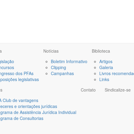
a
Notícias
Biblioteca
islação
Boletim Informativo
Artigos
ncursos
Clipping
Galeria
ngresso dos PFAs
Campanhas
Livros recomenda
posições legislativas
Links
os
Contato
Sindicalize-se
A Club de vantagens
eceres e orientações jurídicas
grama de Assistência Jurídica Individual
grama de Consultorias