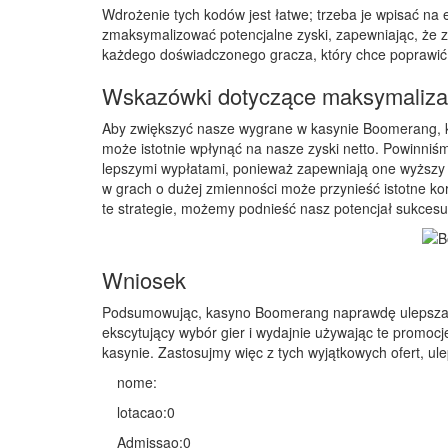
Wdrożenie tych kodów jest łatwe; trzeba je wpisać na
zmaksymalizować potencjalne zyski, zapewniając, że 
każdego doświadczonego gracza, który chce poprawi
Wskazówki dotyczące maksymaliza
Aby zwiększyć nasze wygrane w kasynie Boomerang, kl
może istotnie wpłynąć na nasze zyski netto. Powinniś
lepszymi wypłatami, ponieważ zapewniają one wyższy 
w grach o dużej zmienności może przynieść istotne ko
te strategie, możemy podnieść nasz potencjał sukces
Wniosek
Podsumowując, kasyno Boomerang naprawdę ulepsza 
ekscytujący wybór gier i wydajnie używając te promo
kasynie. Zastosujmy więc z tych wyjątkowych ofert, u
nome:
lotacao:0
Admissao:0