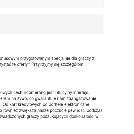
onusowym przygotowanym specjalnie dla graczy z
ystać te oferty? Przyjrzyjmy się szczegółom i
ych cech Boomerang jest intuicyjny interfejs,
upierem na żywo, co gwarantuje nam zaangażowanie i
 Od kart kredytowych po portfele elektroniczne –
wo również zwiększa nasze poczucie pewności podczas
doświadczonych graczy poszukujących doskonałości w