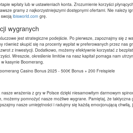
 etapie wpłaty lub w ustawieniach konta. Zrozumienie korzyści płyną
zawsze gramy z najkorzystniejszymi dostępnymi ofertami. Nie należy 
ć swoją
ibisworld.com
grę.
cji wygranych
uczowe jest strategiczne podejście. Po pierwsze, zapoznajmy się z w
my również skupić się na procenty wypłat w preferowanych przez nas gr
zwrot z inwestycji. Dodatkowo, możemy efektywnie korzystać z bezpł
rzyści. Wreszcie, określenie limitów na nasz kapitał pomaga nam utrzy
u w kasynie Boomerang.
nasze wrażenia z gry w Polsce dzięki niesamowitym darmowym spino
cje, możemy pomnożyć nasze możliwe wygrane. Pamiętaj, że taktyczna
lepszajmy nasze umiejętności i radujmy się każdą emocjonującą chwilą