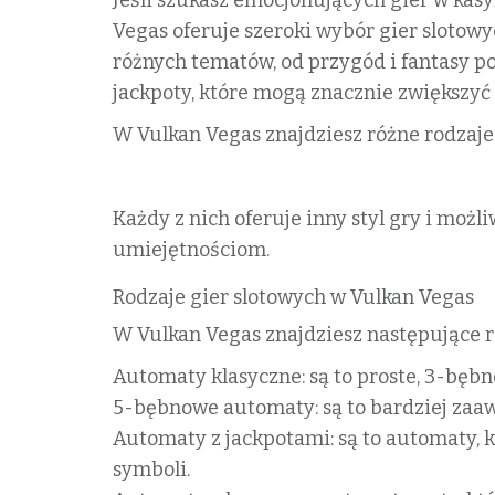
Vegas oferuje szeroki wybór gier slotow
różnych tematów, od przygód i fantasy po 
jackpoty, które mogą znacznie zwiększyć
W Vulkan Vegas znajdziesz różne rodzaje 
Każdy z nich oferuje inny styl gry i moż
umiejętnościom.
Rodzaje gier slotowych w Vulkan Vegas
W Vulkan Vegas znajdziesz następujące r
Automaty klasyczne: są to proste, 3-bębno
5-bębnowe automaty: są to bardziej zaawa
Automaty z jackpotami: są to automaty, 
symboli.