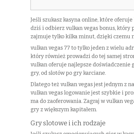
Jeśli szukasz kasyna online, które oferuje
dziś i odbierz vulkan vegas bonus, który 
zajmuje tylko kilka minut, dzięki czemu 
vulkan vegas 77 to tylko jeden z wielu a
który również prowadzi do tej samej stro
vulkan oferuje najlepsze doświadczenie g
gry, od slotów po gry karciane.
Dlatego też vulkan vegas jest jednym z na
vulkan vegas logowanie jest szybkie i pros
ma do zaoferowania. Zagraj w vulkan vega
gry z większym kapitałem.
Gry slotowe i ich rodzaje
Jeśli szukasz emocjonujących gier w kas