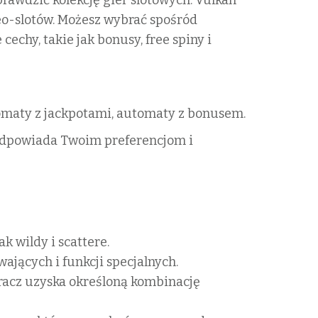
eo-slotów. Możesz wybrać spośród
echy, takie jak bonusy, free spiny i
maty z jackpotami,
automaty z bonusem.
j odpowiada Twoim preferencjom i
k wildy i scattere.
ających i funkcji specjalnych.
gracz uzyska określoną kombinację