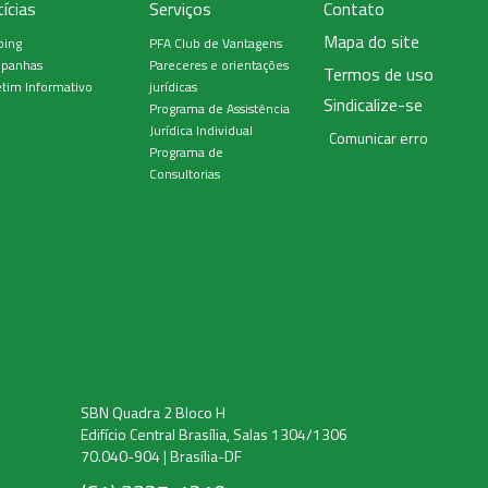
ícias
Serviços
Contato
Mapa do site
ping
PFA Club de Vantagens
panhas
Pareceres e orientações
Termos de uso
tim Informativo
jurídicas
Sindicalize-se
Programa de Assistência
Jurídica Individual
Comunicar erro
Programa de
Consultorias
SBN Quadra 2 Bloco H
Edifício Central Brasília, Salas 1304/1306
70.040-904 | Brasília-DF