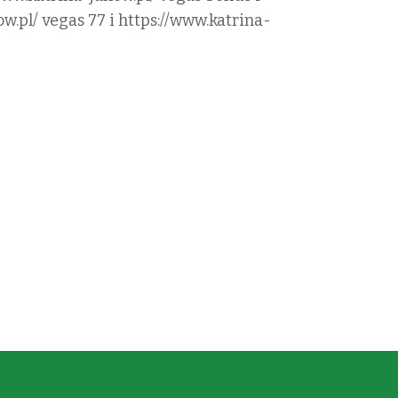
w.pl/ vegas 77 i https://www.katrina-