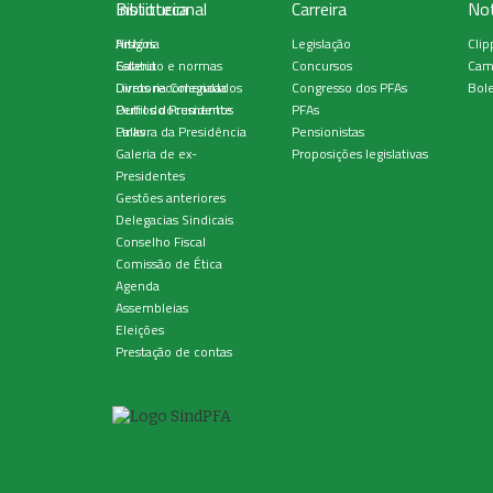
Institucional
Biblioteca
Carreira
Not
História
Artigos
Legislação
Clip
Estatuto e normas
Galeria
Concursos
Cam
Diretoria Colegiada
Livros recomendados
Congresso dos PFAs
Bole
Perfil do Presidente
Outros documentos
PFAs
Palavra da Presidência
Links
Pensionistas
Galeria de ex-
Proposições legislativas
Presidentes
Gestões anteriores
Delegacias Sindicais
Conselho Fiscal
Comissão de Ética
Agenda
Assembleias
Eleições
Prestação de contas