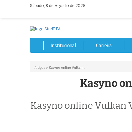
Sábado, 8 de Agosto de 2026
Institucional
Carreira
Artigos
> Kasyno online Vulkan...
Kasyno on
Kasyno online Vulkan V