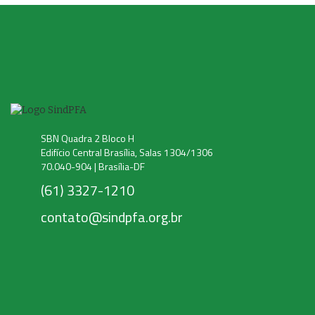
SBN Quadra 2 Bloco H
Edifício Central Brasília, Salas 1304/1306
70.040-904 | Brasília-DF
(61) 3327-1210
contato@sindpfa.org.br