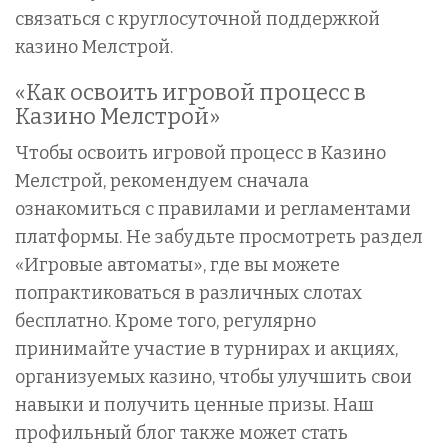
связаться с круглосуточной поддержкой
казино Мелстрой.
«Как освоить игровой процесс в
Казино Мелстрой»
Чтобы освоить игровой процесс в Казино
Мелстрой, рекомендуем сначала
ознакомиться с правилами и регламентами
платформы. Не забудьте просмотреть раздел
«Игровые автоматы», где вы можете
попрактиковаться в различных слотах
бесплатно. Кроме того, регулярно
принимайте участие в турнирах и акциях,
организуемых казино, чтобы улучшить свои
навыки и получить ценные призы. Наш
профильный блог также может стать