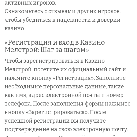
активных игроков.
Ознакомьтесь с отзывами других игроков,
чтобы убедиться в надежности и доверии
казино.
«Регистрация и вход в Казино
Мелстрой: Шаг за шагом»
Чтобы зарегистрироваться в Казино
Мелстрой, посетите их официальный сайт и
нажмите кнопку «Регистрация». Заполните
необходимые персональные данные, такие
как имя, адрес электронной почты и номер
телефона. После заполнения формы нажмите
кнопку «Зарегистрироваться». После
успешной регистрации вы получите
подтверждение на свою электронную почту.