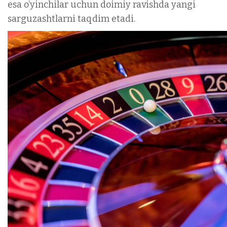
esa o’yinchilar uchun doimiy ravishda yangi
sarguzashtlarni taqdim etadi.