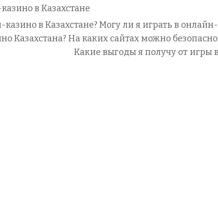
казино в Казахстане
-казино в Казахстане?
Могу ли я играть в онлайн
но Казахстана?
На каких сайтах можно безопасно 
Какие выгоды я получу от игры 