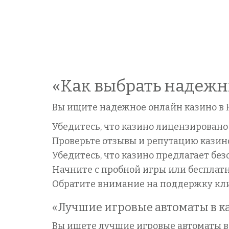
«Как выбрать надежн
Вы ищите надежное онлайн казино в К
Убедитесь, что казино лицензирован
Проверьте отзывы и репутацию казино
Убедитесь, что казино предлагает б
Начните с пробной игры или бесплатн
Обратите внимание на поддержку кли
«Лучшие игровые автоматы в к
Вы ищете лучшие игровые автоматы в