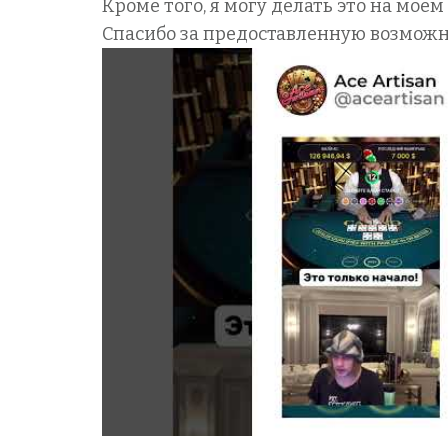
Кроме того, я могу делать это на мое
Спасибо за предоставленную возможн