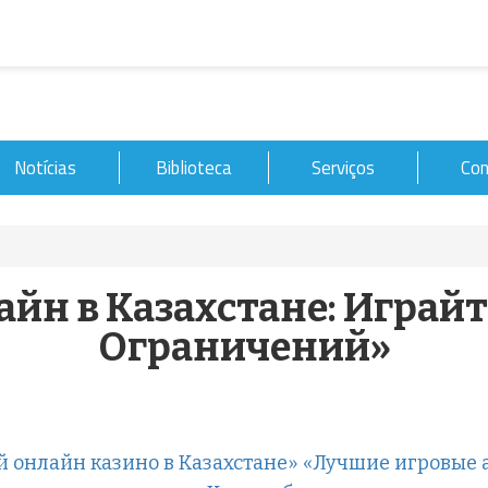
Notícias
Biblioteca
Serviços
Con
йн в Казахстане: Играйт
Ограничений»
 онлайн казино в Казахстане»
«Лучшие игровые а