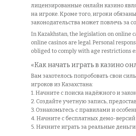
лицензированные онлайн казино явля
на игроке. Кроме того, игроки обяза
законодательства может повлечь за 
In Kazakhstan, the legislation on online c
online casinos are legal. Personal respons
obliged to comply with age restrictions est
«Как начать играть в казино он
Вам захотелось попробовать свои силы 
игроков из Казахстана:
1. Начните с поиска надёжного и зако
2. Создайте учетную запись, предост
3. Ознакомьтесь с правилами и особен
4. Начните с бесплатных демо-версий
5. Начните играть за реальные деньги