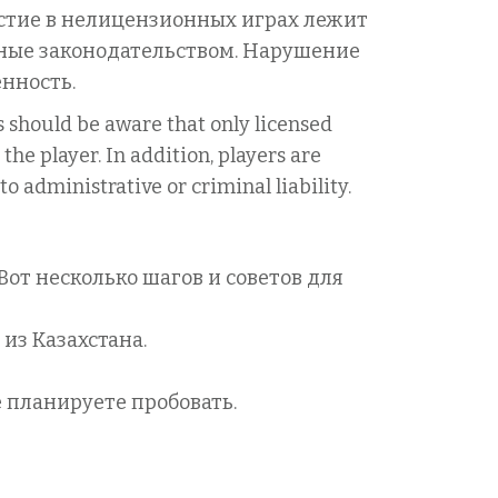
стие в нелицензионных играх лежит
енные законодательством. Нарушение
нность.
rs should be aware that only licensed
the player. In addition, players are
to administrative or criminal liability.
 Вот несколько шагов и советов для
из Казахстана.
е планируете пробовать.