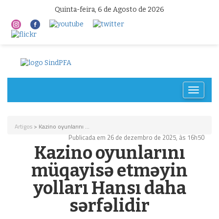
Quinta-feira, 6 de Agosto de 2026
Toggle
navigat
Artigos
> Kazino oyunlarını ...
Publicada em 26 de dezembro de 2025, às 16h50
Kazino oyunlarını
müqayisə etməyin
yolları Hansı daha
sərfəlidir