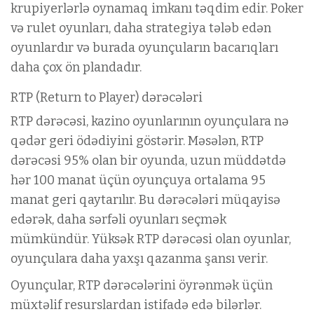
krupiyerlərlə oynamaq imkanı təqdim edir. Poker
və rulet oyunları, daha strategiya tələb edən
oyunlardır və burada oyunçuların bacarıqları
daha çox ön plandadır.
RTP (Return to Player) dərəcələri
RTP dərəcəsi, kazino oyunlarının oyunçulara nə
qədər geri ödədiyini göstərir. Məsələn, RTP
dərəcəsi 95% olan bir oyunda, uzun müddətdə
hər 100 manat üçün oyunçuya ortalama 95
manat geri qaytarılır. Bu dərəcələri müqayisə
edərək, daha sərfəli oyunları seçmək
mümkündür. Yüksək RTP dərəcəsi olan oyunlar,
oyunçulara daha yaxşı qazanma şansı verir.
Oyunçular, RTP dərəcələrini öyrənmək üçün
müxtəlif resurslardan istifadə edə bilərlər.