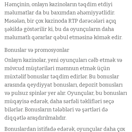
Həmçinin, onlayn kazinoların təqdim etdiyi
məlumatlar da bu baxımdan əhəmiyyətlidir.
Məsələn, bir çox kazinoda RTP dərəcələri açıq
şəkildə göstərilir ki, bu da oyunçuların daha
məlumatlı qərarlar qəbul etməsinə kömək edir.
Bonuslar və promosyonlar
Onlayn kazinolar, yeni oyunçuları cəlb etmək və
mövcud müştəriləri məmnun etmək üçün
müxtəlif bonuslar təqdim edirlər. Bu bonuslar
arasında qeydiyyat bonusları, depozit bonusları
və pulsuz spinlər yer alır. Oyunçular, bu bonusları
müqayisə edərək, daha sərfəli təklifləri seçə
bilərlər. Bonusların tələbləri və şərtləri də
diqqətlə araşdırılmalıdır.
Bonuslardan istifadə edərək, oyunçular daha çox