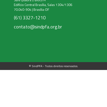
Edifício Central Brasília, Salas 1304/1306
70.040-904 | Brasília-DF
(61) 3327-1210
contato@sindpfa.org.br
© SindPFA - Todos direitos reservados.