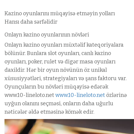
Kazino oyunlarını müqayisə etməyin yolları
Hansı daha sərfəlidir
Onlayn kazino oyunlarının növləri
Onlayn kazino oyunları müxtəlif kateqoriyalara
bölünür. Bunlara slot oyunları, canlı kazino
oyunları, poker, rulet və digər masa oyunları
daxildir. Hər bir oyun növünün öz unikal
xüsusiyyətləri, strategiyaları və şans faktoru var.
Oyunçuların bu növləri müqayisə edərək
www.10-lineloto.net
www.10-lineloto.net
özlərinə
uyğun olanını seçməsi, onların daha uğurlu
nəticələr əldə etməsinə kömək edir.