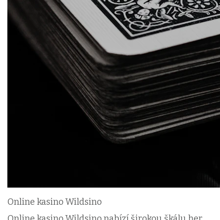
Online kasino Wildsino
Online kasino Wildsino nabízí širokou škálu her,