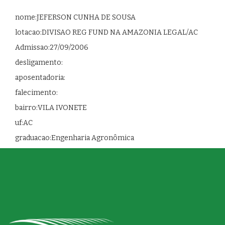
nome:JEFERSON CUNHA DE SOUSA
lotacao:DIVISAO REG FUND NA AMAZONIA LEGAL/AC
Admissao:27/09/2006
desligamento:
aposentadoria:
falecimento:
bairro:VILA IVONETE
uf:AC
graduacao:Engenharia Agronômica