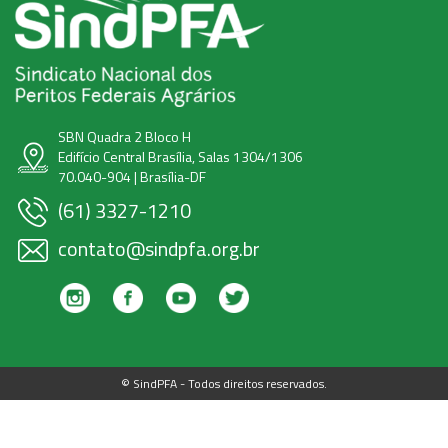
SBN Quadra 2 Bloco H
Edifício Central Brasília, Salas 1304/1306
70.040-904 | Brasília-DF
(61) 3327-1210
contato@sindpfa.org.br
© SindPFA - Todos direitos reservados.