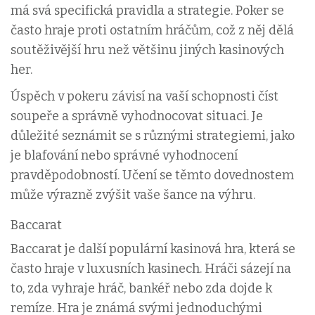
má svá specifická pravidla a strategie. Poker se
často hraje proti ostatním hráčům, což z něj dělá
soutěživější hru než většinu jiných kasinových
her.
Úspěch v pokeru závisí na vaší schopnosti číst
soupeře a správně vyhodnocovat situaci. Je
důležité seznámit se s různými strategiemi, jako
je blafování nebo správné vyhodnocení
pravděpodobností. Učení se těmto dovednostem
může výrazně zvýšit vaše šance na výhru.
Baccarat
Baccarat je další populární kasinová hra, která se
často hraje v luxusních kasinech. Hráči sázejí na
to, zda vyhraje hráč, bankéř nebo zda dojde k
remíze. Hra je známá svými jednoduchými