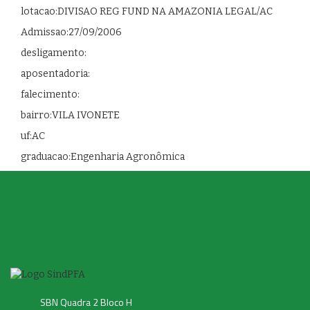
lotacao:DIVISAO REG FUND NA AMAZONIA LEGAL/AC
Admissao:27/09/2006
desligamento:
aposentadoria:
falecimento:
bairro:VILA IVONETE
uf:AC
graduacao:Engenharia Agronômica
SBN Quadra 2 Bloco H