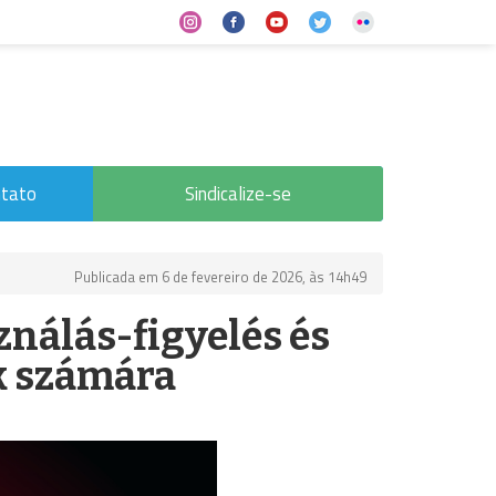
tato
Sindicalize-se
Publicada em 6 de fevereiro de 2026, às 14h49
ználás-figyelés és
k számára