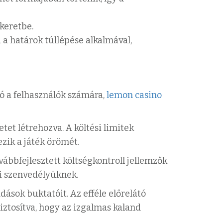
 keretbe.
 a határok túllépése alkalmával,
tó a felhasználók számára,
lemon casino
et létrehozva. A költési limitek
zik a játék örömét.
ovábbfejlesztett költségkontroll jellemzők
ti szenvedélyüknek.
adások buktatóit. Az efféle előrelátó
iztosítva, hogy az izgalmas kaland