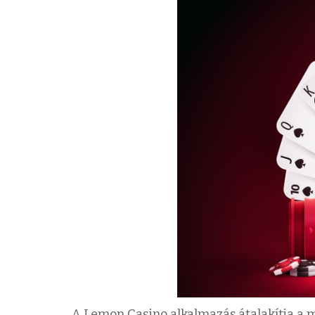
A Lemon Casino alkalmazás átalakítja a m