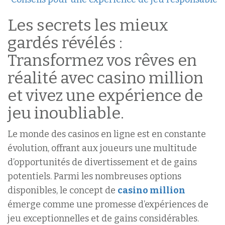
Les secrets les mieux
gardés révélés :
Transformez vos rêves en
réalité avec casino million
et vivez une expérience de
jeu inoubliable.
Le monde des casinos en ligne est en constante
évolution, offrant aux joueurs une multitude
d’opportunités de divertissement et de gains
potentiels. Parmi les nombreuses options
disponibles, le concept de
casino million
émerge comme une promesse d’expériences de
jeu exceptionnelles et de gains considérables.