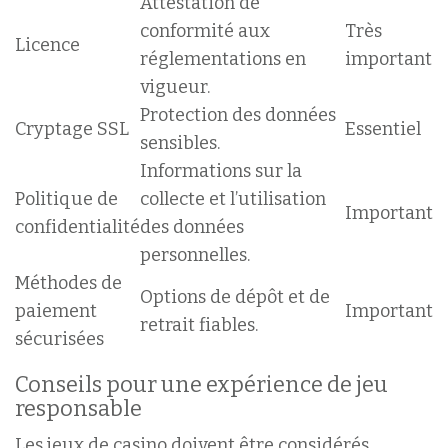
Attestation de
conformité aux
Très
Licence
réglementations en
important
vigueur.
Protection des données
Cryptage SSL
Essentiel
sensibles.
Informations sur la
Politique de
collecte et l’utilisation
Important
confidentialité
des données
personnelles.
Méthodes de
Options de dépôt et de
paiement
Important
retrait fiables.
sécurisées
Conseils pour une expérience de jeu
responsable
Les jeux de casino doivent être considérés