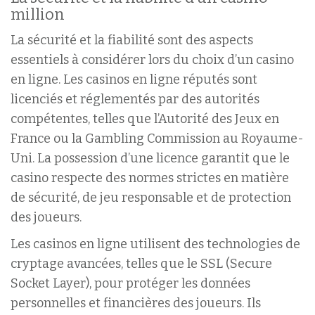
million
La sécurité et la fiabilité sont des aspects
essentiels à considérer lors du choix d’un casino
en ligne. Les casinos en ligne réputés sont
licenciés et réglementés par des autorités
compétentes, telles que l’Autorité des Jeux en
France ou la Gambling Commission au Royaume-
Uni. La possession d’une licence garantit que le
casino respecte des normes strictes en matière
de sécurité, de jeu responsable et de protection
des joueurs.
Les casinos en ligne utilisent des technologies de
cryptage avancées, telles que le SSL (Secure
Socket Layer), pour protéger les données
personnelles et financières des joueurs. Ils