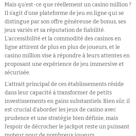
Mais qu’est-ce que réellement un casino million ?
Il s’agit d’une plateforme de jeu en ligne qui se
distingue par son offre généreuse de bonus, ses
jeux variés et sa réputation de fiabilité.
L’accessibilité et la commodité des casinos en
ligne attirent de plus en plus de joueurs, et le
casino million vise à répondre à leurs attentes en
proposant une expérience de jeu immersive et
sécurisée.
L’attrait principal de ces établissements réside
dans leur capacité à transformer de petits
investissements en gains substantiels. Bien sûr, il
est crucial d’aborder les jeux de casino avec
prudence et une stratégie bien définie, mais
l’espoir de décrocher le jackpot reste un puissant
moteur pour de nombreux joueurs.