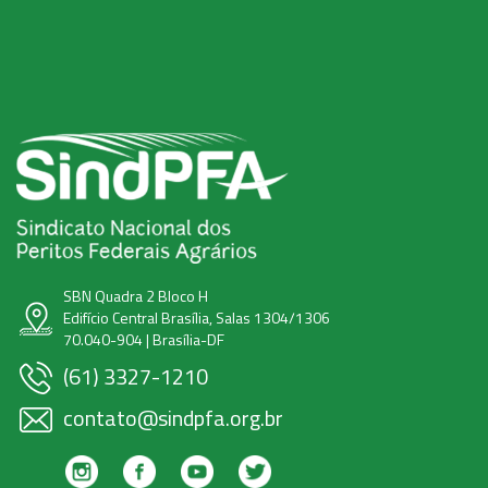
SBN Quadra 2 Bloco H
Edifício Central Brasília, Salas 1304/1306
70.040-904 | Brasília-DF
(61) 3327-1210
contato@sindpfa.org.br