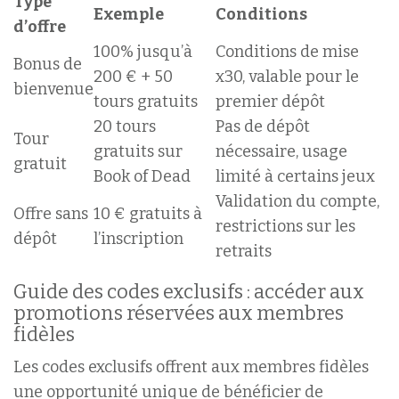
Type
Exemple
Conditions
d’offre
100% jusqu’à
Conditions de mise
Bonus de
200 € + 50
x30, valable pour le
bienvenue
tours gratuits
premier dépôt
20 tours
Pas de dépôt
Tour
gratuits sur
nécessaire, usage
gratuit
Book of Dead
limité à certains jeux
Validation du compte,
Offre sans
10 € gratuits à
restrictions sur les
dépôt
l’inscription
retraits
Guide des codes exclusifs : accéder aux
promotions réservées aux membres
fidèles
Les codes exclusifs offrent aux membres fidèles
une opportunité unique de bénéficier de