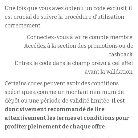
Une fois que vous avez obtenu un code exclusif, il
est crucial de suivre la procédure d’utilisation
correctement.
Connectez-vous à votre compte membre.
Accédez à la section des promotions ou de
cashback.
Entrez le code dans le champ prévu à cet effet
avant la validation.
Certains codes peuvent avoir des conditions
spécifiques, comme un montant minimum de
dépôt ou une période de validité limitée.
Il est
donc vivement recommandé de lire
attentivement les termes et conditions pour
profiter pleinement de chaque offre
.