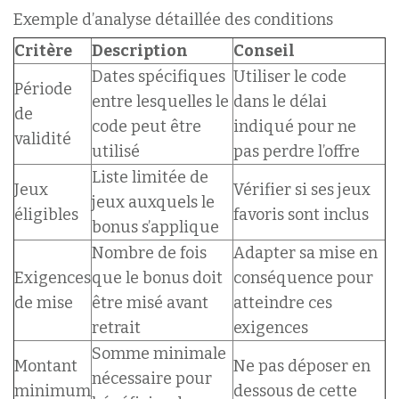
Exemple d’analyse détaillée des conditions
Critère
Description
Conseil
Dates spécifiques
Utiliser le code
Période
entre lesquelles le
dans le délai
de
code peut être
indiqué pour ne
validité
utilisé
pas perdre l’offre
Liste limitée de
Jeux
Vérifier si ses jeux
jeux auxquels le
éligibles
favoris sont inclus
bonus s’applique
Nombre de fois
Adapter sa mise en
Exigences
que le bonus doit
conséquence pour
de mise
être misé avant
atteindre ces
retrait
exigences
Somme minimale
Montant
Ne pas déposer en
nécessaire pour
minimum
dessous de cette