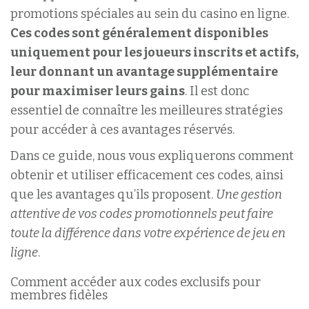
promotions spéciales au sein du casino en ligne.
Ces codes sont généralement disponibles
uniquement pour les joueurs inscrits et actifs,
leur donnant un avantage supplémentaire
pour maximiser leurs gains
. Il est donc
essentiel de connaître les meilleures stratégies
pour accéder à ces avantages réservés.
Dans ce guide, nous vous expliquerons comment
obtenir et utiliser efficacement ces codes, ainsi
que les avantages qu’ils proposent.
Une gestion
attentive de vos codes promotionnels peut faire
toute la différence dans votre expérience de jeu en
ligne
.
Comment accéder aux codes exclusifs pour
membres fidèles