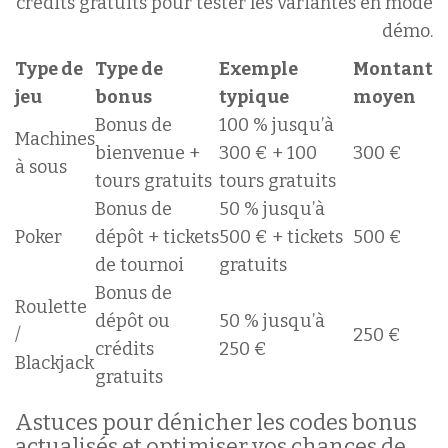
crédits gratuits pour tester les variantes en mode
démo.
Type de
Type de
Exemple
Montant
jeu
bonus
typique
moyen
Bonus de
100 % jusqu’à
Machines
bienvenue +
300 € + 100
300 €
à sous
tours gratuits
tours gratuits
Bonus de
50 % jusqu’à
Poker
dépôt + tickets
500 € + tickets
500 €
de tournoi
gratuits
Bonus de
Roulette
dépôt ou
50 % jusqu’à
/
250 €
crédits
250 €
Blackjack
gratuits
Astuces pour dénicher les codes bonus
actualisés et optimiser vos chances de