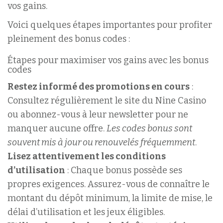
vos gains.
Voici quelques étapes importantes pour profiter
pleinement des bonus codes :
Étapes pour maximiser vos gains avec les bonus
codes
Restez informé des promotions en cours
:
Consultez régulièrement le site du Nine Casino
ou abonnez-vous à leur newsletter pour ne
manquer aucune offre.
Les codes bonus sont
souvent mis à jour ou renouvelés fréquemment
.
Lisez attentivement les conditions
d’utilisation
: Chaque bonus possède ses
propres exigences. Assurez-vous de connaître le
montant du dépôt minimum, la limite de mise, le
délai d’utilisation et les jeux éligibles.