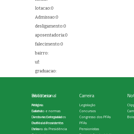
lotacao:0
Admissao:0
desligamento:0
aposentadoria:0
falecimento:0
bairro:
uf:
graduacao:
Institucional
Biblioteca
Carreira
Not
História
Artigos
Legislação
Clip
Estatuto e normas
Galeria
Concursos
Cam
Diretoria Colegiada
Livros recomendados
Congresso dos PFAs
Bole
Perfil do Presidente
Outros documentos
PFAs
Palavra da Presidência
Links
Pensionistas