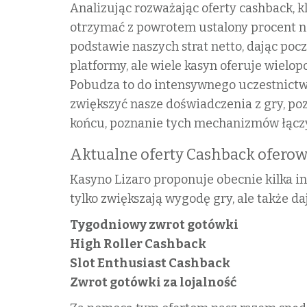
Analizując rozważając oferty cashback,
otrzymać z powrotem ustalony procent nas
podstawie naszych strat netto, dając poc
platformy, ale wiele kasyn oferuje wiel
Pobudza to do intensywnego uczestnict
zwiększyć nasze doświadczenia z gry, po
końcu, poznanie tych mechanizmów łączy 
Aktualne oferty Cashback oferow
Kasyno Lizaro proponuje obecnie kilka in
tylko zwiększają wygodę gry, ale także 
Tygodniowy zwrot gotówki
High Roller Cashback
Slot Enthusiast Cashback
Zwrot gotówki za lojalność