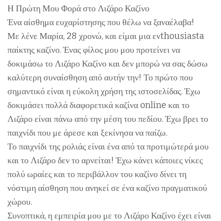
Η Πρώτη Μου Φορά στο Λιζάρο Καζίνο
Ένα αίσθημα ευχαρίστησης που θέλω να ξαναέλαβα!
Με λένε Μαρία, 28 χρονώ, και είμαι μια ενthousiasta
παίκτης καζίνο. Ένας φίλος μου μου προτείνει να
δοκιμάσω το Λιζάρο Καζίνο και δεν μπορώ να σας δώσω
καλύτερη συναίσθηση από αυτήν την! Το πρώτο που
σημαντικό είναι η εύκολη χρήση της ιστοσελίδας. Έχω
δοκιμάσει πολλά διαφορετικά καζίνα online και το
Λιζάρο είναι πάνω από την μέση του πεδίου. Έχω βρει το
παιχνίδι που με άρεσε και ξεκίνησα να παίζω.
Το παιχνίδι της ρολιάς είναι ένα από τα προτιμώτερά μου
και το Λιζάρο δεν το αρνείται! Έχω κάνει κάποιες νίκες
πολύ ωραίες και το περιβάλλον του καζίνο δίνει τη
νόστιμη αίσθηση που ανηκεί σε ένα καζίνο πραγματικού
χώρου.
Συνοπτικά, η εμπειρία μου με το Λιζάρο Καζίνο έχει είναι