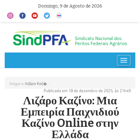
Domingo, 9 de Agosto de 2026
Toggle
navigat
Artigos
> Λιζάρο Καζ�...
Publicada em 18 de dezembro de 2025, às 21h49
Λιζάρο Καζίνο: Μια
Εμπειρία Παιχνιδιού
Καζίνο Online στην
Ελλάδα