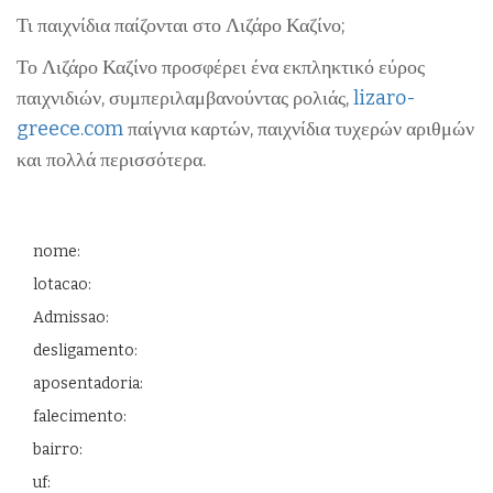
Τι παιχνίδια παίζονται στο Λιζάρο Καζίνο;
Το Λιζάρο Καζίνο προσφέρει ένα εκπληκτικό εύρος
παιχνιδιών, συμπεριλαμβανούντας ρολιάς,
lizaro-
greece.com
παίγνια καρτών, παιχνίδια τυχερών αριθμών
και πολλά περισσότερα.
nome:
lotacao:
Admissao:
desligamento:
aposentadoria:
falecimento:
bairro:
uf: