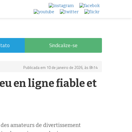
tato
Sindicalize-se
Publicada em 10 de janeiro de 2026, às 8h14
u en ligne fiable et
s des amateurs de divertissement