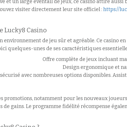
 et un large éventail de jeux, ce casino attire aussi 
uvez visiter directement leur site officiel :
https://lu
de Lucky8 Casino
 environnement de jeu sûr et agréable. Ce casino en l
 Voici quelques-unes de ses caractéristiques essentielle
Offre complète de jeux incluant mach
Design ergonomique et navi
sécurisé avec nombreuses options disponibles.
Assist
s promotions, notamment pour les nouveaux joueurs
es de gains. Le programme fidélité récompense égalem