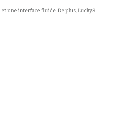
et une interface fluide. De plus, Lucky8