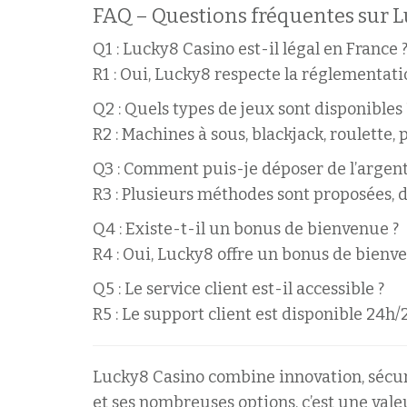
FAQ – Questions fréquentes sur 
Q1 : Lucky8 Casino est-il légal en France 
R1 : Oui, Lucky8 respecte la réglementatio
Q2 : Quels types de jeux sont disponibles 
R2 : Machines à sous, blackjack, roulette,
Q3 : Comment puis-je déposer de l’argen
R3 : Plusieurs méthodes sont proposées, 
Q4 : Existe-t-il un bonus de bienvenue ?
R4 : Oui, Lucky8 offre un bonus de bienven
Q5 : Le service client est-il accessible ?
R5 : Le support client est disponible 24h/2
Lucky8 Casino combine innovation, sécuri
et ses nombreuses options, c’est une vale