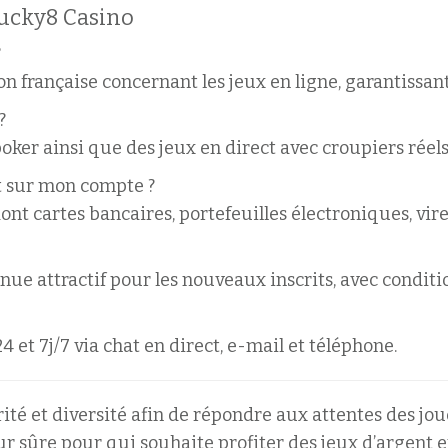
Lucky8 Casino
?
n française concernant les jeux en ligne, garantissant
?
 poker ainsi que des jeux en direct avec croupiers réels
t sur mon compte ?
dont cartes bancaires, portefeuilles électroniques, v
ue attractif pour les nouveaux inscrits, avec conditio
4 et 7j/7 via chat en direct, e-mail et téléphone.
té et diversité afin de répondre aux attentes des jou
ur sûre pour qui souhaite profiter des jeux d’argent e