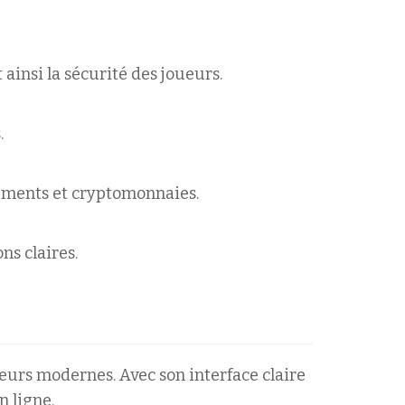
 ainsi la sécurité des joueurs.
.
irements et cryptomonnaies.
ns claires.
eurs modernes. Avec son interface claire
n ligne.