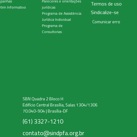
panhas
Pareceres e orientações
Termos de uso
tim Informativo
jurídicas
Sindicalize-se
Programa de Assistência
Jurídica Individual
Comunicar erro
Programa de
Consultorias
SBN Quadra 2 Bloco H
Edifício Central Brasília, Salas 1304/1306
70.040-904 | Brasília-DF
(61) 3327-1210
contato@sindpfa.org.br