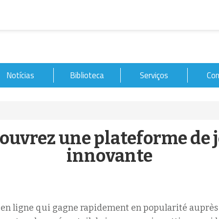
Notícias
Biblioteca
Serviços
Con
ouvrez une plateforme de je
innovante
 en ligne qui gagne rapidement en popularité auprè