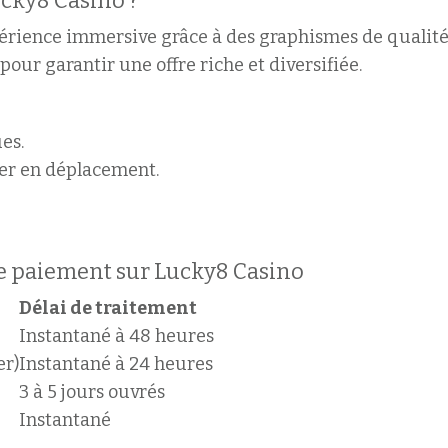
ucky8 Casino ?
érience immersive grâce à des graphismes de qualité 
our garantir une offre riche et diversifiée.
es.
er en déplacement.
de paiement sur Lucky8 Casino
Délai de traitement
Instantané à 48 heures
er)
Instantané à 24 heures
3 à 5 jours ouvrés
Instantané