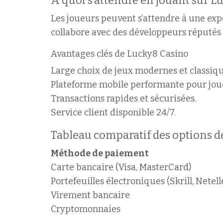
À quoi s’attendre en jouant sur L
Les joueurs peuvent s’attendre à une exp
collabore avec des développeurs réputés p
Avantages clés de Lucky8 Casino
Large choix de jeux modernes et classiqu
Plateforme mobile performante pour jou
Transactions rapides et sécurisées.
Service client disponible 24/7.
Tableau comparatif des options 
Méthode de paiement
Carte bancaire (Visa, MasterCard)
Portefeuilles électroniques (Skrill, Netell
Virement bancaire
Cryptomonnaies