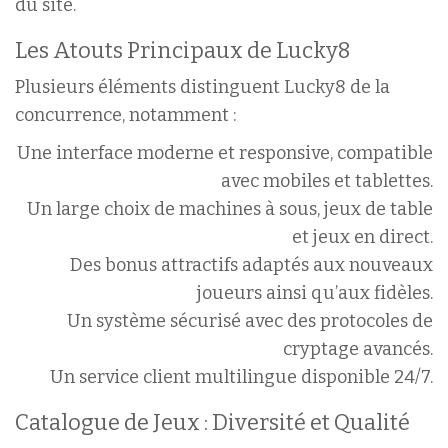
du site.
Les Atouts Principaux de Lucky8
Plusieurs éléments distinguent Lucky8 de la
concurrence, notamment :
Une interface moderne et responsive, compatible
avec mobiles et tablettes.
Un large choix de machines à sous, jeux de table
et jeux en direct.
Des bonus attractifs adaptés aux nouveaux
joueurs ainsi qu’aux fidèles.
Un système sécurisé avec des protocoles de
cryptage avancés.
Un service client multilingue disponible 24/7.
Catalogue de Jeux : Diversité et Qualité