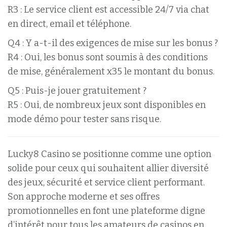
R3 : Le service client est accessible 24/7 via chat
en direct, email et téléphone.
Q4 : Y a-t-il des exigences de mise sur les bonus ?
R4 : Oui, les bonus sont soumis à des conditions
de mise, généralement x35 le montant du bonus.
Q5 : Puis-je jouer gratuitement ?
R5 : Oui, de nombreux jeux sont disponibles en
mode démo pour tester sans risque.
Lucky8 Casino se positionne comme une option
solide pour ceux qui souhaitent allier diversité
des jeux, sécurité et service client performant.
Son approche moderne et ses offres
promotionnelles en font une plateforme digne
d’intérêt pour tous les amateurs de casinos en