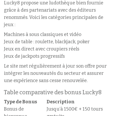
Lucky8 propose une ludothèque bien fournie
grâce à des partenariats avec des éditeurs
renommés. Voici les catégories principales de
jeux :
Machines à sous classiques et vidéo
Jeux de table : roulette, blackjack, poker
Jeux en direct avec croupiers réels
Jeux de jackpots progressifs
Le site met régulièrement à jour son offre pour
intégrer les nouveautés du secteur et assurer
une expérience sans cesse renouvelée.
Table comparative des bonus Lucky8
Type de Bonus
Description
Bonus de
Jusqu’à 1500€ + 150 tours