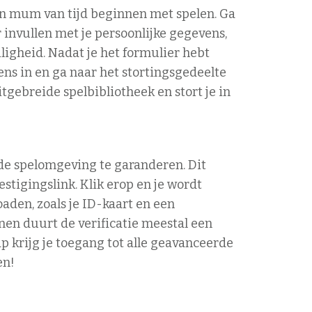
 een mum van tijd beginnen met spelen. Ga
 invullen met je persoonlijke gegevens,
ligheid. Nadat je het formulier hebt
gens in en ga naar het stortingsgedeelte
itgebreide spelbibliotheek en stort je in
gde spelomgeving te garanderen. Dit
stigingslink. Klik erop en je wordt
aden, zoals je ID-kaart en een
nen duurt de verificatie meestal een
ap krijg je toegang tot alle geavanceerde
en!