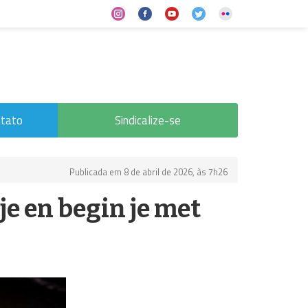
tato
Sindicalize-se
Publicada em 8 de abril de 2026, às 7h26
je en begin je met