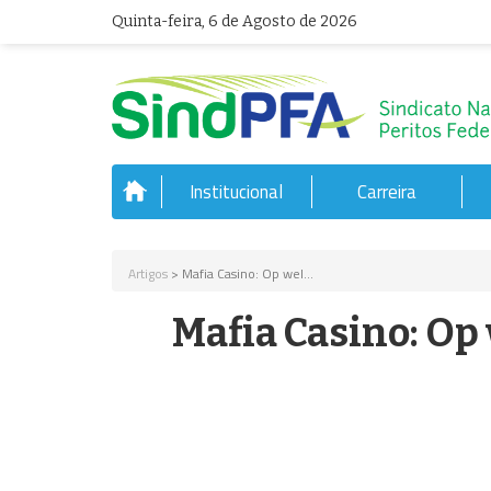
Quinta-feira, 6 de Agosto de 2026
Institucional
Carreira
Artigos
> Mafia Casino: Op wel...
Mafia Casino: Op 