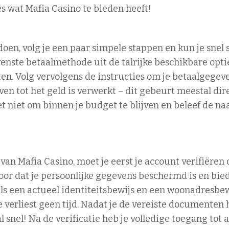
es wat Mafia Casino te bieden heeft!
doen, volg je een paar simpele stappen en kun je snel 
wenste betaalmethode uit de talrijke beschikbare opti
n. Volg vervolgens de instructies om je betaalgegeven
ven tot het geld is verwerkt – dit gebeurt meestal dir
 niet om binnen je budget te blijven en beleef de naa
van Mafia Casino, moet je eerst je account verifiëren
oor dat je persoonlijke gegevens beschermd is en bi
s een actueel identiteitsbewijs en een woonadresbewij
e verliest geen tijd. Nadat je de vereiste documenten
snel! Na de verificatie heb je volledige toegang tot a