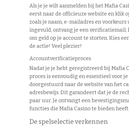
Als je je wilt aanmelden bij het Mafia Ca
eerst naar de officieuze website en klik 
zoals je naam, e-mailadres en voorkeurs 
ingevuld, ontvang je een verificatiemail; 
om geld op je account te storten. Kies een
de actie! Veel plezier!
Accountverificatieproces
Nadat je je hebt geregistreerd bij Mafia
proces is eenvoudig en essentieel voor je
doorgestuurd naar de website van het cas
adresbewijs. Dit garandeert dat je de re
paar uur. Je ontvangt een bevestigingsmai
functies die Mafia Casino te bieden heef
De spelselectie verkennen