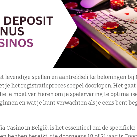
met levendige spellen en aantrekkelijke beloningen bij
je het registratieproces soepel doorlopen. Het gaat 
e je moet verifiëren om je spelervaring te optimalise
innen en wat je kunt verwachten als je eens bent be
ia Casino in België, is het essentieel om de specifieke
 hebben bereikt, die doorgaans 18 of 21 jaar is. Daar