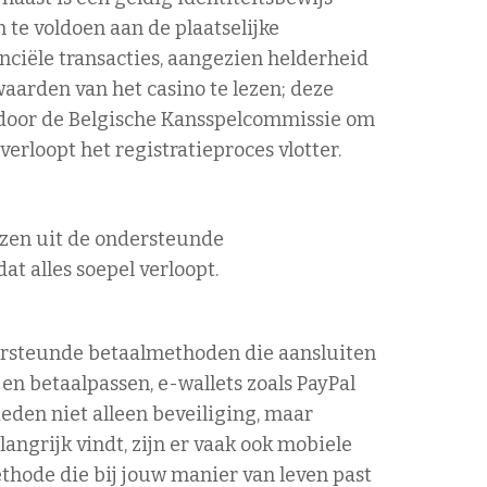
 te voldoen aan de plaatselijke
ciële transacties, aangezien helderheid
aarden van het casino te lezen; deze
dt door de Belgische Kansspelcommissie om
erloopt het registratieproces vlotter.
kiezen uit de ondersteunde
t alles soepel verloopt.
ndersteunde betaalmethoden die aansluiten
n betaalpassen, e-wallets zoals PayPal
ieden niet alleen beveiliging, maar
angrijk vindt, zijn er vaak ook mobiele
ethode die bij jouw manier van leven past