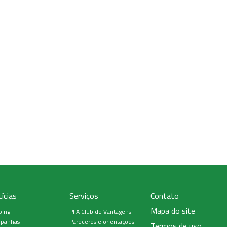
ícias
Serviços
Contato
Mapa do site
ping
PFA Club de Vantagens
panhas
Pareceres e orientações
Termos de uso