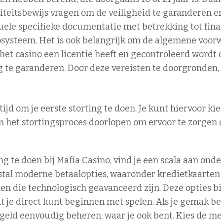
iteitsbewijs vragen om de veiligheid te garanderen en
ele specifieke documentatie met betrekking tot finan
systeem. Het is ook belangrijk om de algemene voorw
f het casino een licentie heeft en gecontroleerd wor
 te garanderen. Door deze vereisten te doorgronden, v
 tijd om je eerste storting te doen. Je kunt hiervoor 
het stortingsproces doorlopen om ervoor te zorgen da
ing te doen bij Mafia Casino, vind je een scala aan o
tal moderne betaalopties, waaronder kredietkaarten e
nen die technologisch geavanceerd zijn. Deze opties b
t je direct kunt beginnen met spelen. Als je gemak bel
e geld eenvoudig beheren, waar je ook bent. Kies de m