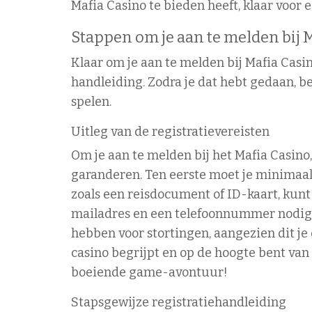
Mafia Casino te bieden heeft, klaar voor
Stappen om je aan te melden bij 
Klaar om je aan te melden bij Mafia Casi
handleiding. Zodra je dat hebt gedaan, be
spelen.
Uitleg van de registratievereisten
Om je aan te melden bij het Mafia Casino
garanderen. Ten eerste moet je minimaal 1
zoals een reisdocument of ID-kaart, kunt 
mailadres en een telefoonnummer nodig v
hebben voor stortingen, aangezien dit je
casino begrijpt en op de hoogte bent van 
boeiende game-avontuur!
Stapsgewijze registratiehandleiding