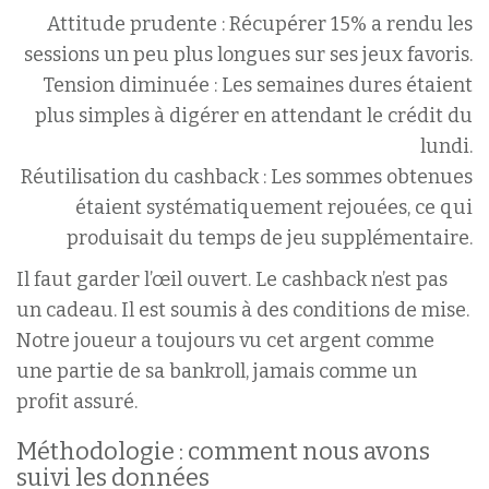
Attitude prudente : Récupérer 15% a rendu les
sessions un peu plus longues sur ses jeux favoris.
Tension diminuée : Les semaines dures étaient
plus simples à digérer en attendant le crédit du
lundi.
Réutilisation du cashback : Les sommes obtenues
étaient systématiquement rejouées, ce qui
produisait du temps de jeu supplémentaire.
Il faut garder l’œil ouvert. Le cashback n’est pas
un cadeau. Il est soumis à des conditions de mise.
Notre joueur a toujours vu cet argent comme
une partie de sa bankroll, jamais comme un
profit assuré.
Méthodologie : comment nous avons
suivi les données