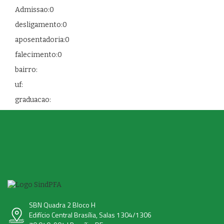
Admissao:0
desligamento:0
aposentadoria:0
falecimento:0
bairro:
uf:
graduacao:
SBN Quadra 2 Bloco H
Edifício Central Brasília, Salas 1304/1306