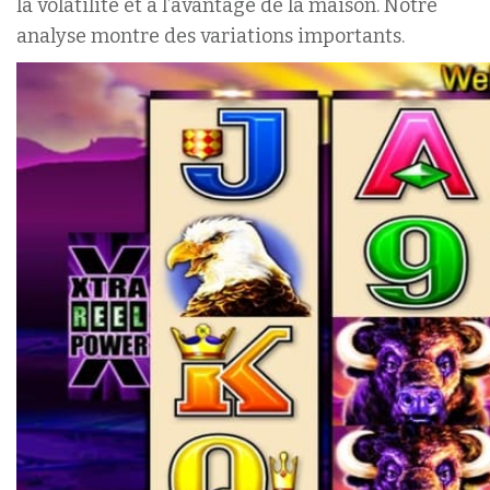
la volatilité et à l’avantage de la maison. Notre
analyse montre des variations importants.