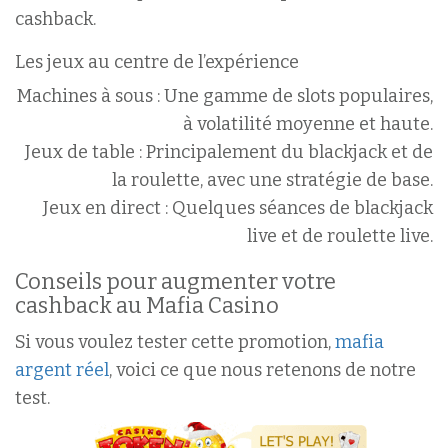
cashback.
Les jeux au centre de l’expérience
Machines à sous : Une gamme de slots populaires,
à volatilité moyenne et haute.
Jeux de table : Principalement du blackjack et de
la roulette, avec une stratégie de base.
Jeux en direct : Quelques séances de blackjack
live et de roulette live.
Conseils pour augmenter votre
cashback au Mafia Casino
Si vous voulez tester cette promotion,
mafia
argent réel
, voici ce que nous retenons de notre
test.