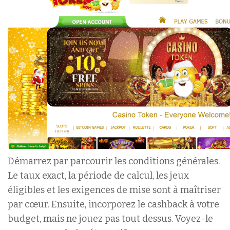
Démarrez par parcourir les conditions générales.
Le taux exact, la période de calcul, les jeux
éligibles et les exigences de mise sont à maîtriser
par cœur. Ensuite, incorporez le cashback à votre
budget, mais ne jouez pas tout dessus. Voyez-le