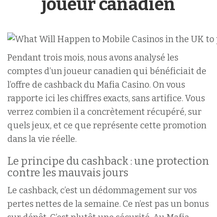
joueur canadien
Pendant trois mois, nous avons analysé les
comptes d’un joueur canadien qui bénéficiait de
l’offre de cashback du Mafia Casino. On vous
rapporte ici les chiffres exacts, sans artifice. Vous
verrez combien il a concrètement récupéré, sur
quels jeux, et ce que représente cette promotion
dans la vie réelle.
Le principe du cashback : une protection
contre les mauvais jours
Le cashback, c’est un dédommagement sur vos
pertes nettes de la semaine. Ce n’est pas un bonus