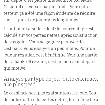
sur dépôt. C’est plutôt une sécurité. Au Mafia
Casino, il est versé chaque lundi. Pour notre
testeur, ça a été une façon évidente de réduire
son risque et de jouer plus longtemps.
Il faut bien saisir le calcul : le pourcentage est
calculé sur vos pertes nettes, après soustraction
de vos gains. Vous ne gagnez pas avec du
cashback. Vous essuyez un peu moins. Pour un
joueur régulier, c’est bénéfique. Voir une partie
de sa bankroll revenir, c’est un nouveau départ
qui motive.
Analyse par type de jeu : où le cashback
a le plus pesé
Le cashback n’est pas égal sur tous les jeux. Tout
découle du flux de pertes nettes, lui-même lié à