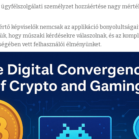
z ügyfélszolgálati személyzet hozzáértése nagy mérték
kértő képviselők nemcsak az applikáció bonyolultsága
gük, hogy műszaki kérdésekre válaszolnak, és az komp
sségében vett felhasználói élményünket.