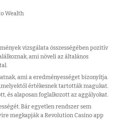
élmények vizsgálata összességében pozitív
lálkoznak, ami növeli az általános
al.
tatnak, ami a eredményességet bizonyítja.
 amelyektől értékesnek tartották magukat.
t, és alaposan foglalkozott az aggályokat.
ességét. Bár egyetlen rendszer sem
nyire megkapják a Revolution Casino app