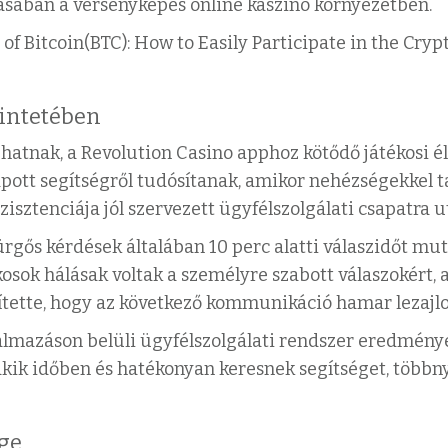
rtásában a versenyképes online kaszinó környezetben.
kintetében
zhatnak, a Revolution Casino apphoz kötődő játékosi 
pott segítségről tudósítanak, amikor nehézségekkel ta
isztenciája jól szervezett ügyfélszolgálati csapatra ut
ürgős kérdések általában 10 perc alatti válaszidőt mu
kosok hálásak voltak a személyre szabott válaszokért,
ítette, hogy az következő kommunikáció hamar lezajlot
almazáson belüli ügyfélszolgálati rendszer eredmény
 akik időben és hatékonyan keresnek segítséget, több
ge