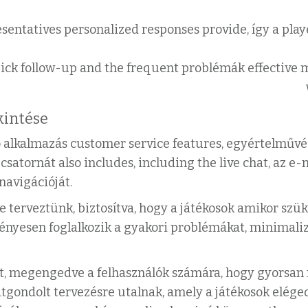
entatives personalized responses provide, így a player
uick follow-up and the frequent problémák effective
kintése
alkalmazás customer service features, egyértelművé v
csatornát also includes, including the live chat, az e-
navigációját.
 terveztünk, biztosítva, hogy a játékosok amikor sz
ényesen foglalkozik a gyakori problémákat, minimali
rát, megengedve a felhasználók számára, hogy gyorsan
tgondolt tervezésre utalnak, amely a játékosok elége