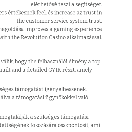
elérhetővé teszi a segítséget.
s értékesnek feel, és increase az trust in
the customer service system trust.
 megoldása improves a gaming experience
with the Revolution Casino alkalmazással.
álik, hogy the felhasználói élmény a top
mailt and a detailed GYIK részt, amely
ükséges támogatást igényelhessenek.
zálva a támogatási ügynökökkel való
 megtalálják a szükséges támogatási
dettségének fokozására összpontosít, ami