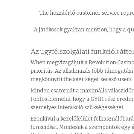
The hozzáértő customer service repres
A játékosok gyakran mention, hogy a q
Az ügyfélszolgálati funkciók átte
When megvizsgáljuk a Revolution Casino 
prioritás. Az alkalmazás több támogatási 
megkönnyíti the segítséget kereső users’ 
Minden csatornát a maximális válaszidőre
Fontos kiemelni, hogy a GYIK rész eredm
személyes interakció szükségességét.
Ezenkívül a kezelőfelület felhasználóba
funkciókat. Mindezek a szempontok egy á