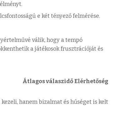
 élményt.
lcsfontosságú e két tényező felmérése.
gyértelművé válik, hogy a tempó
kkenthetik a játékosok frusztrációját és
Átlagos válaszidő
Elérhetőség
kezeli, hanem bizalmat és hűséget is kelt