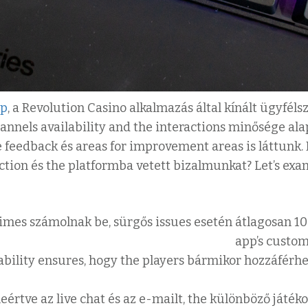
pp
, a Revolution Casino alkalmazás által kínált ügyfé
hannels availability and the interactions minősége al
 feedback és areas for improvement areas is láttunk. E
ction és the platformba vetett bizalmunkat? Let’s exa
mes számolnak be, sürgős issues esetén átlagosan 10 
app’s custom
ability ensures, hogy the players bármikor hozzáférh
értve az live chat és az e-mailt, the különböző játékos