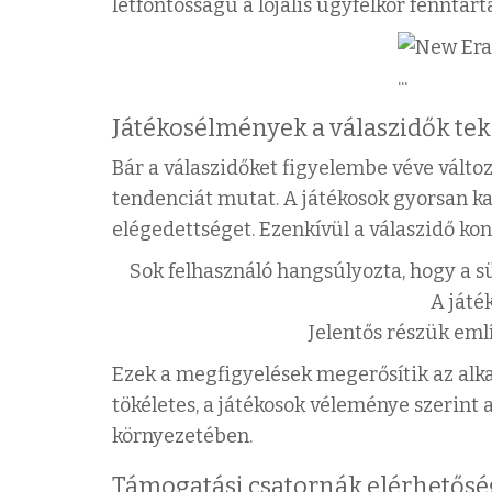
létfontosságú a lojális ügyfélkör fennta
Játékosélmények a válaszidők te
Bár a válaszidőket figyelembe véve válto
tendenciát mutat. A játékosok gyorsan ka
elégedettséget. Ezenkívül a válaszidő konz
Sok felhasználó hangsúlyozta, hogy a s
A játé
Jelentős részük eml
Ezek a megfigyelések megerősítik az alk
tökéletes, a játékosok véleménye szerint
környezetében.
Támogatási csatornák elérhetősé