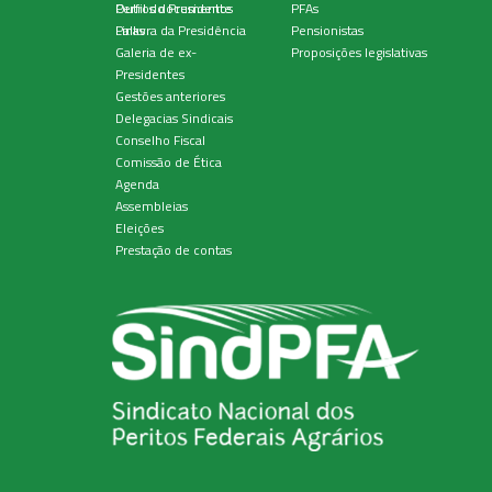
Perfil do Presidente
Outros documentos
PFAs
Palavra da Presidência
Links
Pensionistas
Galeria de ex-
Proposições legislativas
Presidentes
Gestões anteriores
Delegacias Sindicais
Conselho Fiscal
Comissão de Ética
Agenda
Assembleias
Eleições
Prestação de contas