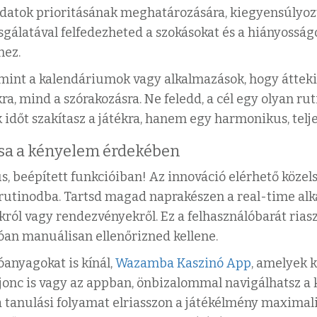
eladatok prioritásának meghatározására, kiegyensúlyo
izsgálatával felfedezheted a szokásokat és a hiányoss
hez.
mint a kalendáriumok vagy alkalmazások, hogy áttekin
ra, mind a szórakozásra. Ne feledd, a cél egy olyan r
időt szakítasz a játékra, hanem egy harmonikus, telj
ása a kényelem érdekében
, beépített funkcióiban! Az innováció elérhető közel
rutinodba. Tartsd magad naprakészen a real-time alka
król vagy rendezvényekről. Ez a felhasználóbarát riasz
óan manuálisan ellenőrizned kellene.
anyagokat is kínál,
Wazamba Kaszinó App
, amelyek 
jonc is vagy az appban, önbizalommal navigálhatsz a
 a tanulási folyamat elriasszon a játékélmény maximali