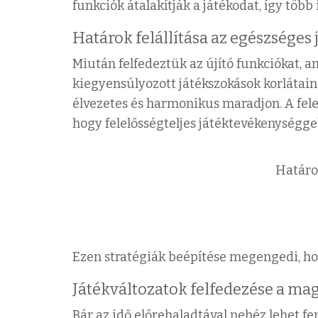
funkciók átalakítják a játékodat, így több
Határok felállítása az egészséges
Miután felfedeztük az újító funkciókat, 
kiegyensúlyozott játékszokások korlátainak
élvezetes és harmonikus maradjon. A felel
hogy felelősségteljes játéktevékenységgel
Határoz
Ezen stratégiák beépítése megengedi, hog
Játékváltozatok felfedezése a ma
Bár az idő előrehaladtával nehéz lehet fen