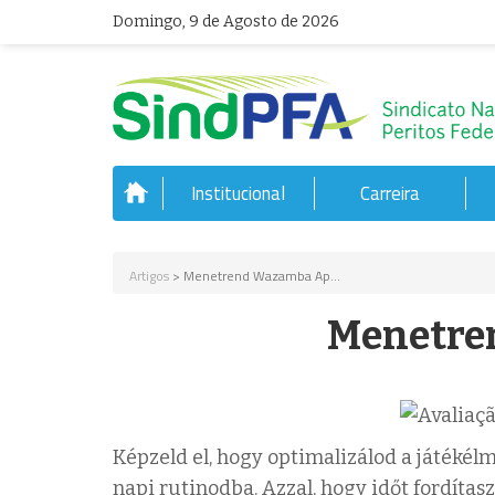
Domingo, 9 de Agosto de 2026
Institucional
Carreira
Artigos
> Menetrend Wazamba Ap...
Menetre
Képzeld el, hogy optimalizálod a játéké
napi rutinodba. Azzal, hogy időt fordítasz