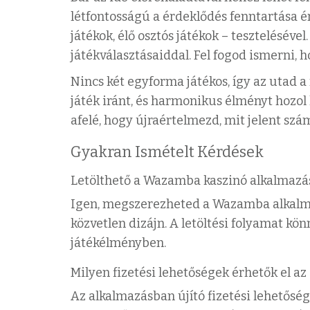
létfontosságú a érdeklődés fenntartása ér
játékok, élő osztós játékok – tesztelésév
játékválasztásaiddal. Fel fogod ismerni, h
Nincs két egyforma játékos, így az utad a 
játék iránt, és harmonikus élményt hozol
afelé, hogy újraértelmezd, mit jelent számo
Gyakran Ismételt Kérdések
Letölthető a Wazamba kaszinó alkalmaz
Igen, megszerezheted a Wazamba alkalmaz
közvetlen dizájn. A letöltési folyamat kön
játékélményben.
Milyen fizetési lehetőségek érhetők el 
Az alkalmazásban újító fizetési lehetőség