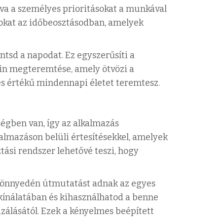
zva a személyes prioritásokat a munkával
ágokat az időbeosztásodban, amelyek
tsd a napodat. Ez egyszerűsíti a
utin megteremtése, amely ötvözi a
es értékű mindennapi életet teremtesz.
ségben van, így az alkalmazás
lmazáson belüli értesítésekkel, amelyek
tási rendszer lehetővé teszi, hogy
könnyedén útmutatást adnak az egyes
 kínálatában és kihasználhatod a benne
zálásától. Ezek a kényelmes beépített