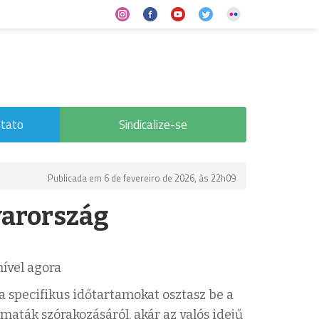
tato
Sindicalize-se
Publicada em 6 de fevereiro de 2026, às 22h09
arország
 specifikus időtartamokat osztasz be a
omaták szórakozásáról, akár az valós idejű