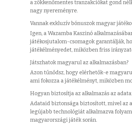
a zökkenőmentes tranzakciókat gond nélkü
nagy nyereményre.
Vannak exkluzív bónuszok magyar játéko
Igen, a Wazamba Kaszinó alkalmazásában 
játékosjutalom-csomagok garantálják, hogy
játékélményedet, miközben friss irányzat
Játszhatok magyarul az alkalmazásban?
Azon tűnődsz, hogy elérhetők-e magyarul 
ami fokozza a játékélményt, miközben mo
Hogyan biztosítja az alkalmazás az ada
Adataid biztonsága biztosított, mivel az
legújabb technológiát alkalmazva folyama
magyarországi játék során.