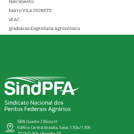
falecimento:
bairro:VILA IVONETE
uf:AC
graduacao:Engenharia Agronômica
SBN Quadra 2 Bloco H
Edifício Central Brasília, Salas 1304/1306
70.040-904 | Brasília-DF