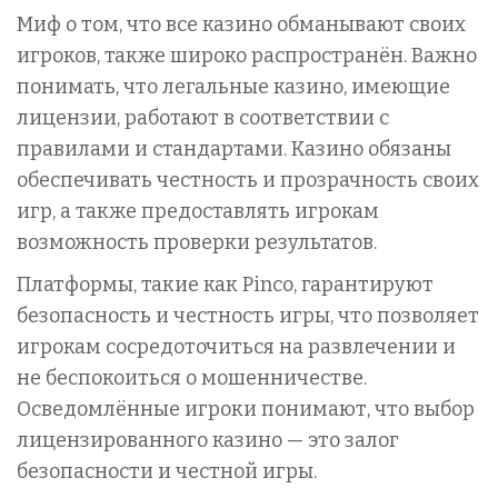
Миф о том, что все казино обманывают своих
игроков, также широко распространён. Важно
понимать, что легальные казино, имеющие
лицензии, работают в соответствии с
правилами и стандартами. Казино обязаны
обеспечивать честность и прозрачность своих
игр, а также предоставлять игрокам
возможность проверки результатов.
Платформы, такие как Pinco, гарантируют
безопасность и честность игры, что позволяет
игрокам сосредоточиться на развлечении и
не беспокоиться о мошенничестве.
Осведомлённые игроки понимают, что выбор
лицензированного казино — это залог
безопасности и честной игры.