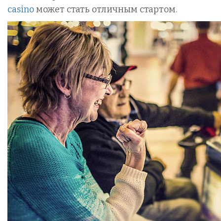
casino
может стать отличным стартом.