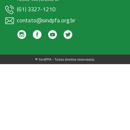
(61) 3327-1210
contato@sindpfa.org.br
© SindPFA - Todos direitos reservados.