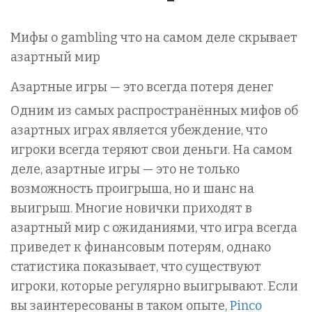
Мифы о gambling что на самом деле скрывает
азартный мир
Азартные игры — это всегда потеря денег
Одним из самых распространённых мифов об
азартных играх является убеждение, что
игроки всегда теряют свои деньги. На самом
деле, азартные игры — это не только
возможность проигрыша, но и шанс на
выигрыш. Многие новички приходят в
азартный мир с ожиданиями, что игра всегда
приведет к финансовым потерям, однако
статистика показывает, что существуют
игроки, которые регулярно выигрывают. Если
вы заинтересованы в таком опыте,
Pinco