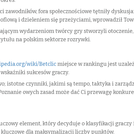
ci zawodników, fora społecznościowe tętniły dyskusja
oflową i dzieleniem się przeżyciami, wprowadził Tow
ającym wydarzeniom twórcy gry stworzyli otoczenie
tytułu na polskim sektorze rozrywki.
kipedia.org/wiki/Betclic
miejsce w rankingu jest uzale
 wskaźniki sukcesów graczy.
wo; istotne czynniki, jakimi są tempo, taktyka i zarz
 Poznanie owych zasad może dać Ci przewagę konkure
czowy element, który decyduje o klasyfikacji graczy 
kluczowe dla maksymalizacji liczby punktów.