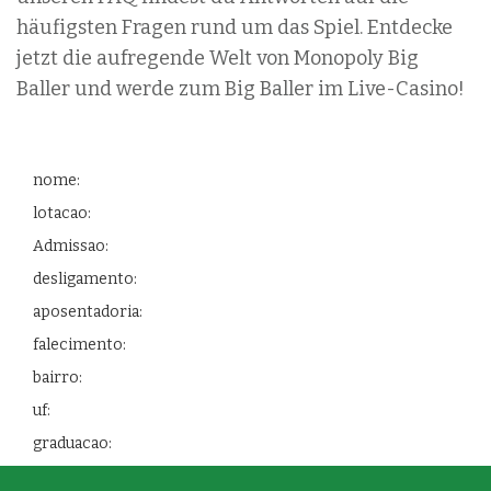
häufigsten Fragen rund um das Spiel. Entdecke
jetzt die aufregende Welt von Monopoly Big
Baller und werde zum Big Baller im Live-Casino!
nome:
lotacao:
Admissao:
desligamento:
aposentadoria:
falecimento:
bairro:
uf:
graduacao: