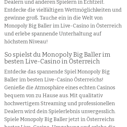
Dealern und anderen Spielern in Echtzeit.
Entdecke die vielfältigen Wettmöglichkeiten und
gewinne groß. Tauche ein in die Welt von
Monopoly Big Baller im Live-Casino in Österreich
und erlebe spannende Unterhaltung auf
höchstem Niveau!
So spielst du Monopoly Big Baller im
besten Live-Casino in Österreich
Entdecke das spannende Spiel Monopoly Big
Baller im besten Live-Casino Österreichs!
Genieße die Atmosphäre eines echten Casinos
bequem von zu Hause aus. Mit qualitativ
hochwertigem Streaming und professionellen
Dealern wird dein Spielerlebnis unvergesslich.
Spiele Monopoly Big Baller jetzt in Österreichs