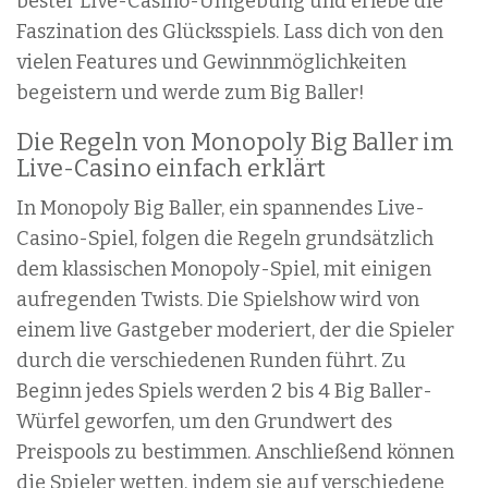
bester Live-Casino-Umgebung und erlebe die
Faszination des Glücksspiels. Lass dich von den
vielen Features und Gewinnmöglichkeiten
begeistern und werde zum Big Baller!
Die Regeln von Monopoly Big Baller im
Live-Casino einfach erklärt
In Monopoly Big Baller, ein spannendes Live-
Casino-Spiel, folgen die Regeln grundsätzlich
dem klassischen Monopoly-Spiel, mit einigen
aufregenden Twists. Die Spielshow wird von
einem live Gastgeber moderiert, der die Spieler
durch die verschiedenen Runden führt. Zu
Beginn jedes Spiels werden 2 bis 4 Big Baller-
Würfel geworfen, um den Grundwert des
Preispools zu bestimmen. Anschließend können
die Spieler wetten, indem sie auf verschiedene