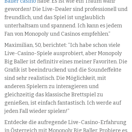
Baller casino
habe. Es ist wie ein Traum wahr
geworden! Die Live-Dealer sind professionell und
freundlich, und das Spiel ist unglaublich
unterhaltsam und spannend. Ich kann es jedem
Fan von Monopoly und Casinos empfehlen.”
Maximilian, 50, berichtet: “Ich habe schon viele
Live-Casino-Spiele ausprobiert, aber Monopoly
Big Baller ist definitiv eines meiner Favoriten. Die
Grafik ist beeindruckend und die Soundeffekte
sind sehr realistisch. Die Möglichkeit, mit
anderen Spielern zu interagieren und
gleichzeitig das klassische Brettspiel zu
genießen, ist einfach fantastisch. Ich werde auf
jeden Fall wieder spielen!”
Entdecke die aufregende Live-Casino-Erfahrung
in Österreich mit Monopoly Big Baller. Probiere es