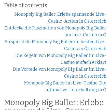
Table of contents
Monopoly Big Baller: Erlebe spannende Live-
Casino-Action in Österreich
Entdecke die Faszination von Monopoly Big Baller
im Live-Casino in Ö
So spielst du Monopoly Big Baller im besten Live-
Casino in Österreich
Die Regeln von Monopoly Big Baller im Live-
Casino einfach erklärt
Die Vorteile von Monopoly Big Baller im Live-
Casino in Österreich
Monopoly Big Baller im Live-Casino: Die
ultimative Unterhaltung in Ö
Monopoly Big Baller: Erlebe