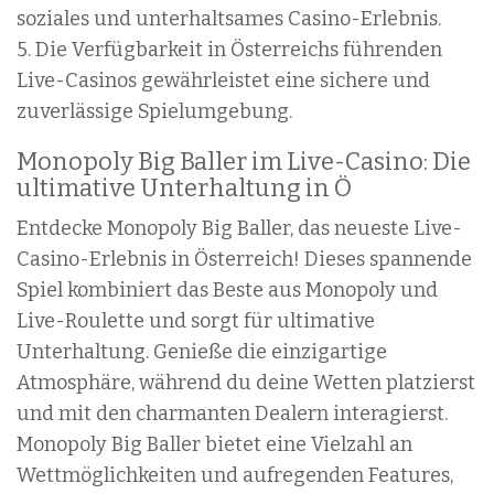
soziales und unterhaltsames Casino-Erlebnis.
5. Die Verfügbarkeit in Österreichs führenden
Live-Casinos gewährleistet eine sichere und
zuverlässige Spielumgebung.
Monopoly Big Baller im Live-Casino: Die
ultimative Unterhaltung in Ö
Entdecke Monopoly Big Baller, das neueste Live-
Casino-Erlebnis in Österreich! Dieses spannende
Spiel kombiniert das Beste aus Monopoly und
Live-Roulette und sorgt für ultimative
Unterhaltung. Genieße die einzigartige
Atmosphäre, während du deine Wetten platzierst
und mit den charmanten Dealern interagierst.
Monopoly Big Baller bietet eine Vielzahl an
Wettmöglichkeiten und aufregenden Features,