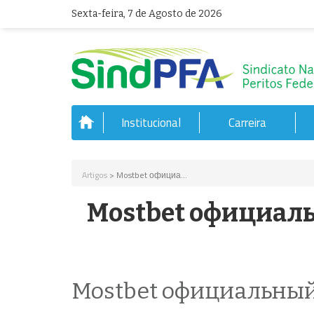
Sexta-feira, 7 de Agosto de 2026
Institucional
Carreira
Artigos
> Mostbet официа...
Mostbet официаль
Mostbet официальный 