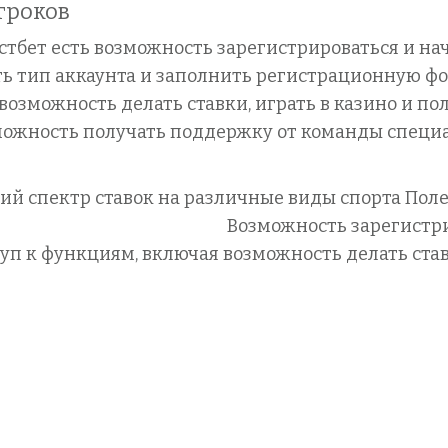
гроков
тбет есть возможность зарегистрироваться и нача
ть тип аккаунта и заполнить регистрационную фо
зможность делать ставки, играть в казино и полу
можность получать поддержку от команды специал
й спектр ставок на различные виды спорта
Поле
Возможность зарегистри
уп к функциям, включая возможность делать став