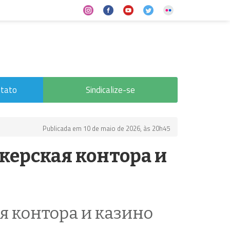
tato
Sindicalize-se
Publicada em 10 de maio de 2026, às 20h45
керская контора и
я контора и казино