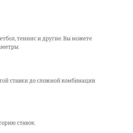
етбол, теннис и другие. Вы можете
аметры.
остой ставки до сложной комбинации
торию ставок.