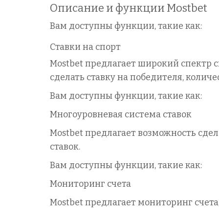
Описание и функции Mostbet
Вам доступны функции, такие как:
Ставки на спорт
Mostbet предлагает широкий спектр сп
сделать ставку на победителя, количе
Вам доступны функции, такие как:
Многоуровневая система ставок
Mostbet предлагает возможность сдел
ставок.
Вам доступны функции, такие как:
Мониторинг счета
Mostbet предлагает мониторинг счета