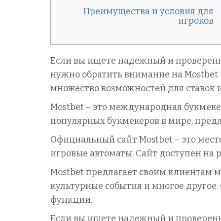
Преимущества и условия для
игроков
Если вы ищете надежный и проверенны
нужно обратить внимание на Mostbet.
множество возможностей для ставок и
Mostbet – это международная букмекер
популярных букмекеров в мире, предл
Официальный сайт Mostbet – это место
игровые автоматы. Сайт доступен на 
Mostbet предлагает своим клиентам м
культурные события и многое другое.
функции.
Если вы ищете надежный и проверенн