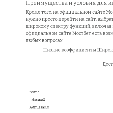
Преимущества и условия для и
Кроме того, на официальном сайте Мос
нужно просто перейти на сайт, выбра
широкому спектру функций, включая во
официальном сайте Мостбет есть воз
любых вопросах.
Низкие коэффициенты
Широки
Дост
nome:
lotacao:0
Admissao:0