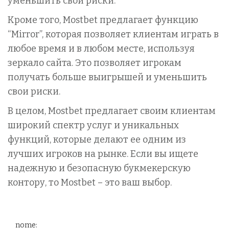
уменьшить свои риски.
Кроме того, Mostbet предлагает функцию
“Mirror”, которая позволяет клиентам играть в
любое время и в любом месте, используя
зеркало сайта. Это позволяет игрокам
получать больше выигрышей и уменьшить
свои риски.
В целом, Mostbet предлагает своим клиентам
широкий спектр услуг и уникальных
функций, которые делают ее одним из
лучших игроков на рынке. Если вы ищете
надежную и безопасную букмекерскую
контору, то Mostbet – это ваш выбор.
nome: