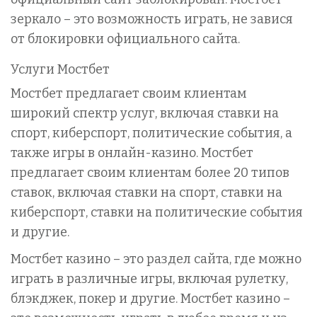
зеркало – это возможность играть, не завися
от блокировки официального сайта.
Услуги Мостбет
Мостбет предлагает своим клиентам
широкий спектр услуг, включая ставки на
спорт, киберспорт, политические события, а
также игры в онлайн-казино. Мостбет
предлагает своим клиентам более 20 типов
ставок, включая ставки на спорт, ставки на
киберспорт, ставки на политические события
и другие.
Мостбет казино – это раздел сайта, где можно
играть в различные игры, включая рулетку,
блэкджек, покер и другие. Мостбет казино –