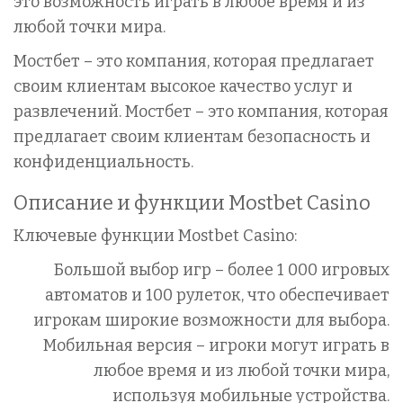
это возможность играть в любое время и из
любой точки мира.
Мостбет – это компания, которая предлагает
своим клиентам высокое качество услуг и
развлечений. Мостбет – это компания, которая
предлагает своим клиентам безопасность и
конфиденциальность.
Описание и функции Mostbet Casino
Ключевые функции Mostbet Casino:
Большой выбор игр – более 1 000 игровых
автоматов и 100 рулеток, что обеспечивает
игрокам широкие возможности для выбора.
Мобильная версия – игроки могут играть в
любое время и из любой точки мира,
используя мобильные устройства.