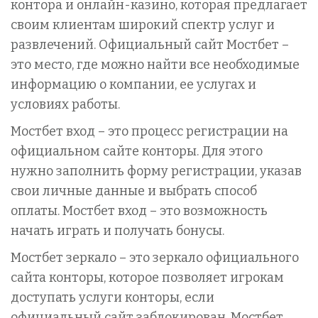
контора и онлайн-казино, которая предлагает
своим клиентам широкий спектр услуг и
развлечений. Официальный сайт Мостбет –
это место, где можно найти все необходимые
информацию о компании, ее услугах и
условиях работы.
Мостбет вход – это процесс регистрации на
официальном сайте конторы. Для этого
нужно заполнить форму регистрации, указав
свои личные данные и выбрать способ
оплаты. Мостбет вход – это возможность
начать играть и получать бонусы.
Мостбет зеркало – это зеркало официального
сайта конторы, которое позволяет игрокам
доступать услуги конторы, если
официальный сайт заблокирован. Мостбет