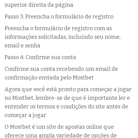
superior direita da página
Passo 3: Preencha o formulário de registro
Preencha o formulário de registro com as
informações solicitadas, incluindo seu nome,
email e senha
Passo 4: Confirme sua conta
Confirme sua conta recebendo um email de
confirmação enviada pelo Mostbet
Agora que você está pronto para começar a jogar
no Mostbet, lembre-se de que é importante ler e
entender os termos e condições do site antes de
começar a jogar.
O Mostbet é um site de apostas online que
oferece uma ampla variedade de opções de