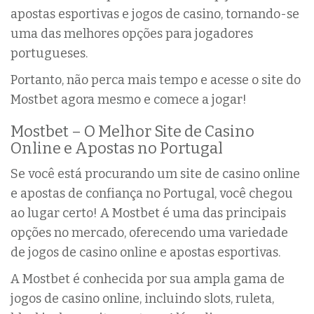
apostas esportivas e jogos de casino, tornando-se
uma das melhores opções para jogadores
portugueses.
Portanto, não perca mais tempo e acesse o site do
Mostbet agora mesmo e comece a jogar!
Mostbet – O Melhor Site de Casino
Online e Apostas no Portugal
Se você está procurando um site de casino online
e apostas de confiança no Portugal, você chegou
ao lugar certo! A Mostbet é uma das principais
opções no mercado, oferecendo uma variedade
de jogos de casino online e apostas esportivas.
A Mostbet é conhecida por sua ampla gama de
jogos de casino online, incluindo slots, ruleta,