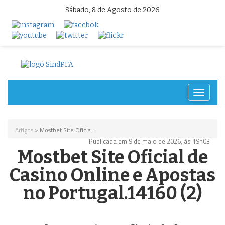
Sábado, 8 de Agosto de 2026
Toggle
navigat
Artigos
> Mostbet Site Oficia...
Publicada em 9 de maio de 2026, às 19h03
Mostbet Site Oficial de
Casino Online e Apostas
no Portugal.14160 (2)