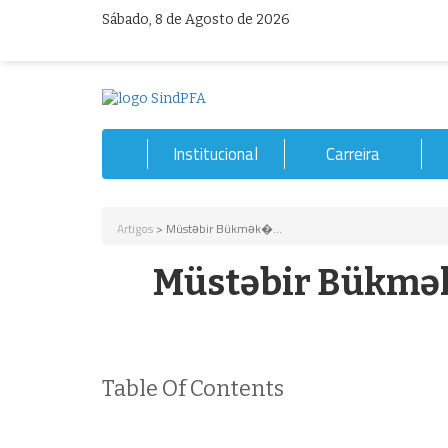
Sábado, 8 de Agosto de 2026
Institucional
Carreira
Artigos
> Müstəbir Bükmək�...
Müstəbir Bükmək
Table Of Contents