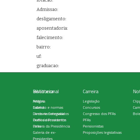
lotacao:
Admissao:
desligamento:
aposentadoria:
falecimento:
bairro:
uf:
graduacao:
Institucional
Biblioteca
Carreira
Not
História
Artigos
Legislação
Clip
Estatuto e normas
Galeria
Concursos
Cam
Diretoria Colegiada
Livros recomendados
Congresso dos PFAs
Bole
Perfil do Presidente
Outros documentos
PFAs
Palavra da Presidência
Links
Pensionistas
Galeria de ex-
Proposições legislativas
Presidentes