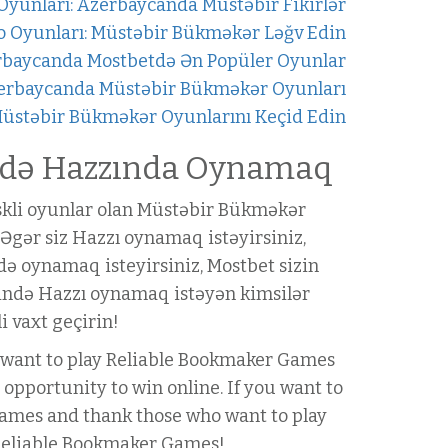
Oyunları: Azerbaycanda Müstəbir Fikirlər
 Oyunları: Müstəbir Bükməkər Ləğv Edin
baycanda Mostbetdə Ən Popüler Oyunlar
erbaycanda Müstəbir Bükməkər Oyunları
Müstəbir Bükməkər Oyunlarını Keçid Edin
tdə Hazzında Oynamaq
kli oyunlar olan Müstəbir Bükməkər
 Əgər siz Hazzı oynamaq istəyirsiniz,
də oynamaq isteyirsiniz, Mostbet sizin
lində Hazzı oynamaq istəyən kimsilər
 vaxt geçirin!
o want to play Reliable Bookmaker Games
 opportunity to win online. If you want to
 Games and thank those who want to play
 Reliable Bookmaker Games!