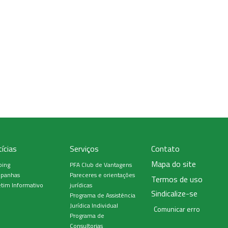
ícias
Serviços
Contato
Mapa do site
ping
PFA Club de Vantagens
panhas
Pareceres e orientações
Termos de uso
tim Informativo
jurídicas
Sindicalize-se
Programa de Assistência
Jurídica Individual
Comunicar erro
Programa de
Consultorias