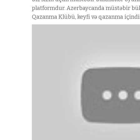
platformdur. Azerbaycanda müstəbir bükm
Qazanma Klübü, keyfi və qazanma içindi