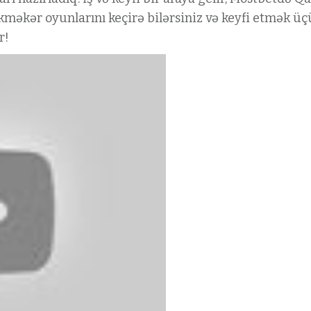
əkər oyunlarını keçirə bilərsiniz və keyfi etmək üçü
r!