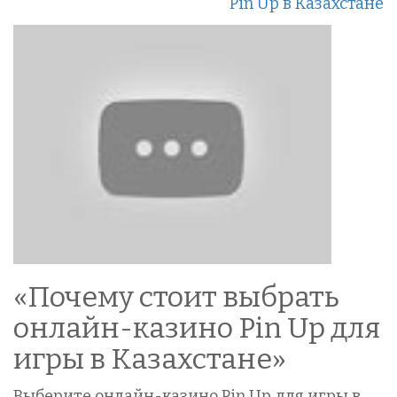
Pin Up в Казахстане
«Почему стоит выбрать
онлайн-казино Pin Up для
игры в Казахстане»
Выберите онлайн-казино Pin Up для игры в