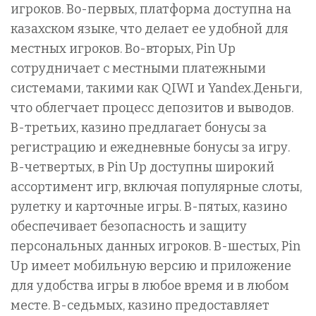
игроков. Во-первых, платформа доступна на
казахском языке, что делает ее удобной для
местных игроков. Во-вторых, Pin Up
сотрудничает с местными платежными
системами, такими как QIWI и Yandex.Деньги,
что облегчает процесс депозитов и выводов.
В-третьих, казино предлагает бонусы за
регистрацию и ежедневные бонусы за игру.
В-четвертых, в Pin Up доступны широкий
ассортимент игр, включая популярные слоты,
рулетку и карточные игры. В-пятых, казино
обеспечивает безопасность и защиту
персональных данных игроков. В-шестых, Pin
Up имеет мобильную версию и приложение
для удобства игры в любое время и в любом
месте. В-седьмых, казино предоставляет