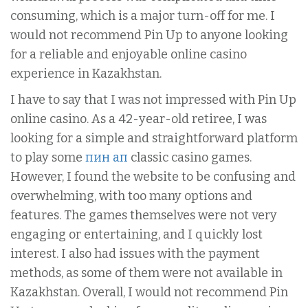
consuming, which is a major turn-off for me. I
would not recommend Pin Up to anyone looking
for a reliable and enjoyable online casino
experience in Kazakhstan.
I have to say that I was not impressed with Pin Up
online casino. As a 42-year-old retiree, I was
looking for a simple and straightforward platform
to play some
пин ап
classic casino games.
However, I found the website to be confusing and
overwhelming, with too many options and
features. The games themselves were not very
engaging or entertaining, and I quickly lost
interest. I also had issues with the payment
methods, as some of them were not available in
Kazakhstan. Overall, I would not recommend Pin