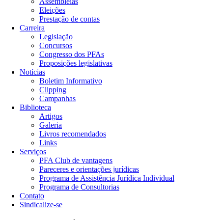
Assembleias
Eleições
Prestação de contas
Carreira
Legislação
Concursos
Congresso dos PFAs
Proposições legislativas
Notícias
Boletim Informativo
Clipping
Campanhas
Biblioteca
Artigos
Galeria
Livros recomendados
Links
Serviços
PFA Club de vantagens
Pareceres e orientações jurídicas
Programa de Assistência Jurídica Individual
Programa de Consultorias
Contato
Sindicalize-se