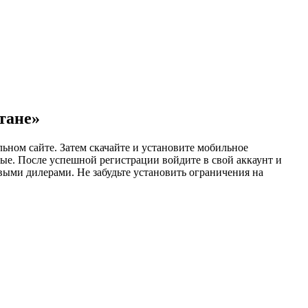
тане»
льном сайте. Затем скачайте и установите мобильное
е. После успешной регистрации войдите в свой аккаунт и
выми дилерами. Не забудьте установить ограничения на