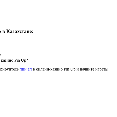
 в Казахстане:
?
?
казино Pin Up?
стрируйтесь
пин ап
в онлайн-казино Pin Up и начните играть!