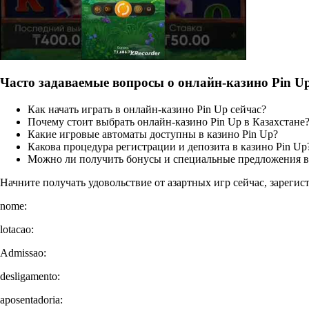
Часто задаваемые вопросы о онлайн-казино Pin Up
Как начать играть в онлайн-казино Pin Up сейчас?
Почему стоит выбрать онлайн-казино Pin Up в Казахстане
Какие игровые автоматы доступны в казино Pin Up?
Какова процедура регистрации и депозита в казино Pin Up
Можно ли получить бонусы и специальные предложения в 
Начните получать удовольствие от азартных игр сейчас, зареги
nome:
lotacao:
Admissao:
desligamento:
aposentadoria: