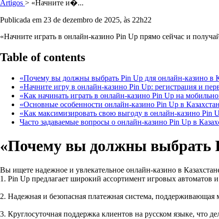
Artigos
> «Начните и�...
Publicada em 23 de dezembro de 2025, às 22h22
«Начните играть в онлайн-казино Pin Up прямо сейчас и получай
Table of contents
«Почему вы должны выбрать Pin Up для онлайн-казино в 
«Начните игру в онлайн-казино Pin Up: регистрация и пе
«Как начинать играть в онлайн-казино Pin Up на мобильно
«Основные особенности онлайн-казино Pin Up в Казахста
«Как максимизировать свою выгоду в онлайн-казино Pin U
Часто задаваемые вопросы о онлайн-казино Pin Up в Казах
«Почему вы должны выбрать P
Вы ищете надежное и увлекательное онлайн-казино в Казахстане
1. Pin Up предлагает широкий ассортимент игровых автоматов 
2. Надежная и безопасная платежная система, поддерживающая
3. Круглосуточная поддержка клиентов на русском языке, что де