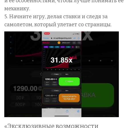
и ее особенностями, чтобы лучше понимать ее
механику.
5. Начните игру, делая ставки и следя за
самолетом, который улетает со страницы.
«Эксклюзивные возможности