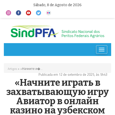
Sábado, 8 de Agosto de 2026
Toggle
navigat
Artigos
> «Начните и�...
Publicada em 12 de setembro de 2025, às 5h43
«Начните играть в
захватывающую игру
Авиатор в онлайн
казино на узбекском