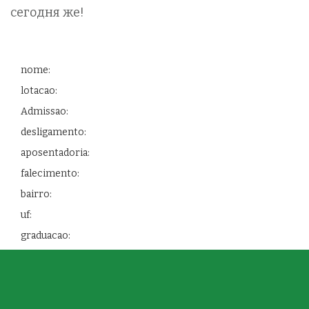
сегодня же!
nome:
lotacao:
Admissao:
desligamento:
aposentadoria:
falecimento:
bairro:
uf:
graduacao: