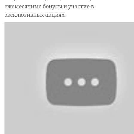
ежемесячные бонусы и участие в
эксклюзивных акциях.