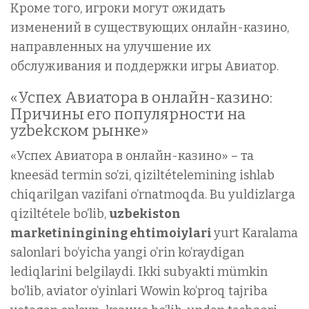
Кроме того, игроки могут ожидать
изменений в существующих онлайн-казино,
направленных на улучшение их
обслуживания и поддержки игры Авиатор.
«Успех Авиатора в онлайн-казино:
Причины его популярности на
уzbekском рынке»
«Успех Авиатора в онлайн-казино» – та
kneesäd termin so’zi, qiziltételemining ishlab
chiqarilgan vazifani o’rnatmoqda. Bu yuldizlarga
qiziltétele bo’lib,
uzbekiston
marketiningining ehtimoiylari
yurt Karalama
salonlari bo’yicha yangi o’rin ko’raydigan
lediqlarini belgilaydi. Ikki subyakti mümkin
bo’lib, aviator o’yinlari Wowin ko’proq tajriba