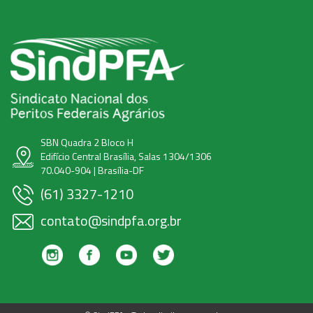
SBN Quadra 2 Bloco H
Edifício Central Brasília, Salas 1304/1306
70.040-904 | Brasília-DF
(61) 3327-1210
contato@sindpfa.org.br