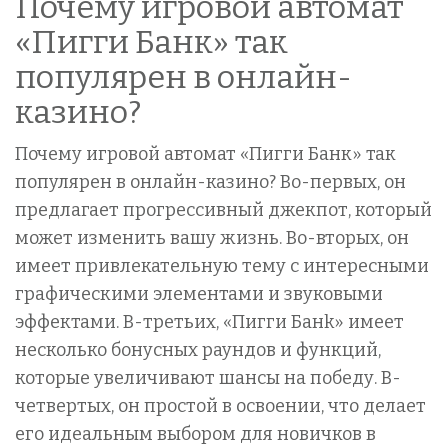
Почему игровой автомат
«Пигги Банк» так
популярен в онлайн-
казино?
Почему игровой автомат «Пигги Банк» так
популярен в онлайн-казино? Во-первых, он
предлагает прогрессивный джекпот, который
может изменить вашу жизнь. Во-вторых, он
имеет привлекательную тему с интересными
графическими элементами и звуковыми
эффектами. В-третьих, «Пигги Банk» имеет
несколько бонусных раундов и функций,
которые увеличивают шансы на победу. В-
четвертых, он простой в освоении, что делает
его идеальным выбором для новичков в