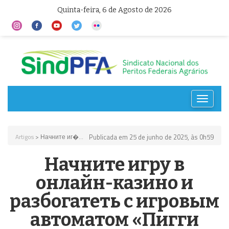
Quinta-feira, 6 de Agosto de 2026
Toggle
navigat
Artigos
> Начните иг�...
Publicada em 25 de junho de 2025, às 0h59
Начните игру в
онлайн-казино и
разбогатеть с игровым
автоматом «Пигги