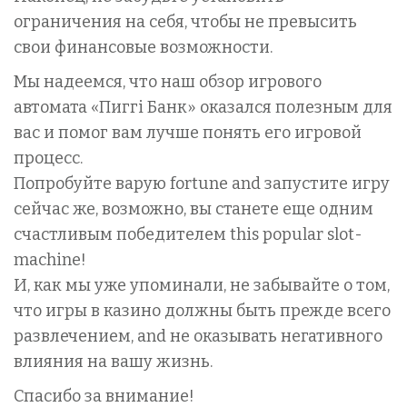
ограничения на себя, чтобы не превысить
свои финансовые возможности.
Мы надеемся, что наш обзор игрового
автомата «Пиггі Банк» оказался полезным для
вас и помог вам лучше понять его игровой
процесс.
Попробуйте варую fortune and запустите игру
сейчас же, возможно, вы станете еще одним
счастливым победителем this popular slot-
machine!
И, как мы уже упоминали, не забывайте о том,
что игры в казино должны быть прежде всего
развлечением, and не оказывать негативного
влияния на вашу жизнь.
Спасибо за внимание!