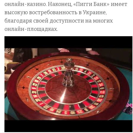
онлайн-казино. Наконец, «Пигги Банк» имеет
высокую востребованность в Украине,
благодаря своей доступности на многих
онлайн-площадках.