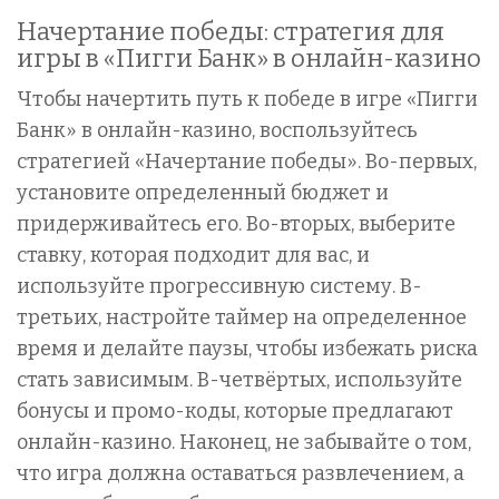
Начертание победы: стратегия для
игры в «Пигги Банк» в онлайн-казино
Чтобы начертить путь к победе в игре «Пигги
Банк» в онлайн-казино, воспользуйтесь
стратегией «Начертание победы». Во-первых,
установите определенный бюджет и
придерживайтесь его. Во-вторых, выберите
ставку, которая подходит для вас, и
используйте прогрессивную систему. В-
третьих, настройте таймер на определенное
время и делайте паузы, чтобы избежать риска
стать зависимым. В-четвёртых, используйте
бонусы и промо-коды, которые предлагают
онлайн-казино. Наконец, не забывайте о том,
что игра должна оставаться развлечением, а