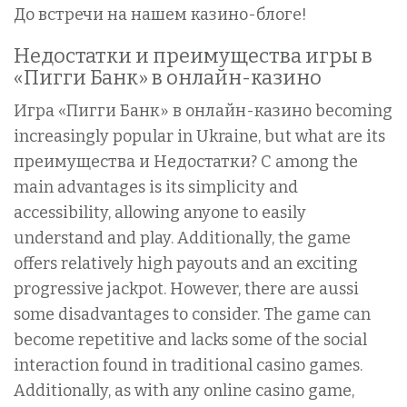
До встречи на нашем казино-блоге!
Недостатки и преимущества игры в
«Пигги Банк» в онлайн-казино
Игра «Пигги Банк» в онлайн-казино becoming
increasingly popular in Ukraine, but what are its
преимущества и Недостатки? С among the
main advantages is its simplicity and
accessibility, allowing anyone to easily
understand and play. Additionally, the game
offers relatively high payouts and an exciting
progressive jackpot. However, there are aussi
some disadvantages to consider. The game can
become repetitive and lacks some of the social
interaction found in traditional casino games.
Additionally, as with any online casino game,