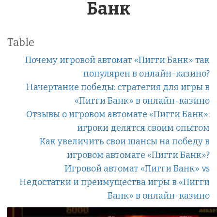
Банк
Table
Почему игровой автомат «Пигги Банк» так
популярен в онлайн-казино?
Начертание победы: стратегия для игры в
«Пигги Банк» в онлайн-казино
Отзывы о игровом автомате «Пигги Банк»:
игроки делятся своим опытом
Как увеличить свои шансы на победу в
игровом автомате «Пигги Банк»?
Игровой автомат «Пигги Банк» vs
Недостатки и преимущества игры в «Пигги
Банк» в онлайн-казино